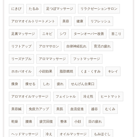
にきび
たるみ
足つぼマッサージ
リラクゼーションサロン
アロマオイルトリートメント
美容
健康
リフレッシュ
足裏マッサージ
ニキビ
シワ
ターンオーバー改善
首こり
リフトアップ
アロマサロン
自律神経乱れ
育児の疲れ
リーズナブル
アロママッサージ
フットマッサージ
ホホバオイル
小顔効果
脂肪燃焼
くま・くすみ
キレイ
痩身
痩せる
しわ
疲れ
せんげん台東口
アロマオイルマッサージ
フェイシャル
冷え性
ヒートマット
美容鍼
免疫力アップ
美肌
血流促進
越谷
むくみ
乾燥
腰痛
疲労回復
整体
小顔
目の疲れ
ヘッドマッサージ
冷え
オイルマッサージ
もみほぐし