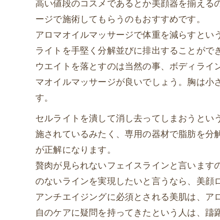
高い値段のコスメであるとか美顔器を揃える
ージで施術してもらうのもおすすめです。
アロマオイルマッサージで体重を減らすとい
ライトを手堅く分解並びに排出することがで
ウエイトを落とすのは当然の事、ボディライ
マオイルマッサージが良いでしょう。胸は小
す。
セルライトを潰して消し去ってしまおうとい
施されているみたく、専用の器材で脂肪を分
が正解になります。
贅肉が見られないフェイスラインと言います
のないラインを実現したいと言うなら、美顔
アンチエイジングに必須とされる美肌は、ア
自のケアに疑問を持ってきたという人は、躊