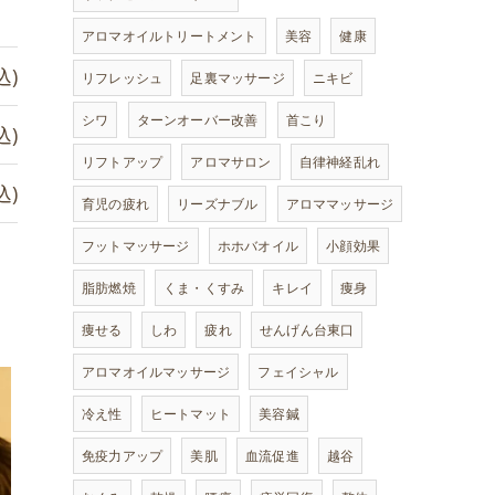
アロマオイルトリートメント
美容
健康
込)
リフレッシュ
足裏マッサージ
ニキビ
シワ
ターンオーバー改善
首こり
込)
リフトアップ
アロマサロン
自律神経乱れ
込)
育児の疲れ
リーズナブル
アロママッサージ
フットマッサージ
ホホバオイル
小顔効果
脂肪燃焼
くま・くすみ
キレイ
痩身
痩せる
しわ
疲れ
せんげん台東口
アロマオイルマッサージ
フェイシャル
冷え性
ヒートマット
美容鍼
免疫力アップ
美肌
血流促進
越谷