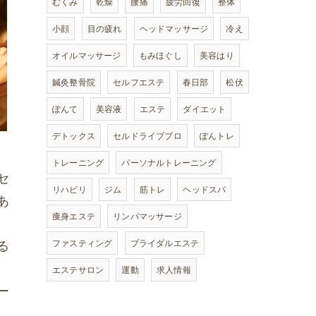
むくみ
乾燥
腰痛
疲労回復
整体
小顔
目の疲れ
ヘッドマッサージ
冷え
オイルマッサージ
もみほぐし
美容はり
鍼灸整骨院
セルフエステ
春日部
松伏
ぽんて
美容液
エステ
ダイエット
デトックス
セルドライブプロ
ぽんトレ
トレーニング
パーソナルトレーニング
セ
リハビリ
ジム
筋トレ
ヘッドスパ
あ
痩身エステ
リンパマッサージ
ファスティング
ブライダルエステ
る
エステサロン
運動
求人情報
ー