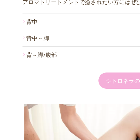
アロマトリートメントで癒されたい方にはぜ
背中
背中～脚
背～脚/腹部
シトロネラ