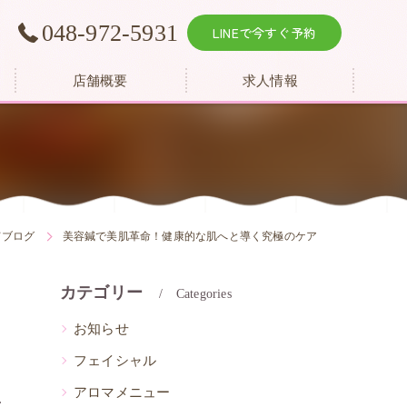
越
048-972-5931
LINEで今すぐ予約
店舗概要
求人情報
てブログ
美容鍼で美肌革命！健康的な肌へと導く究極のケア
カテゴリー
Categories
お知らせ
フェイシャル
アロマメニュー