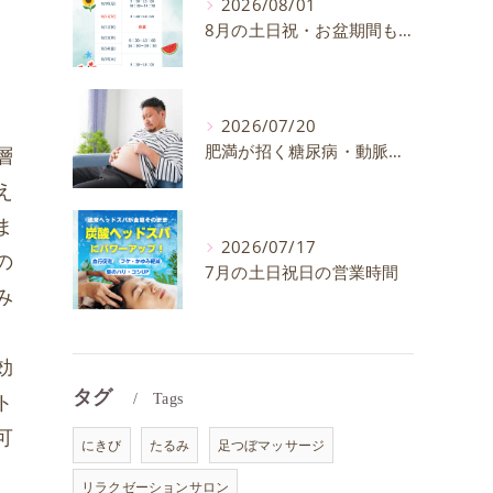
2026/08/01
8月の土日祝・お盆期間も通常通り営業いたします
2026/07/20
肥満が招く糖尿病・動脈硬化のリスクとは？30代40代男性が今すぐ始めたい予防法を徹底解説
層
え
ま
2026/07/17
の
7月の土日祝日の営業時間
み
。
効
タグ
ト
Tags
可
にきび
たるみ
足つぼマッサージ
リラクゼーションサロン