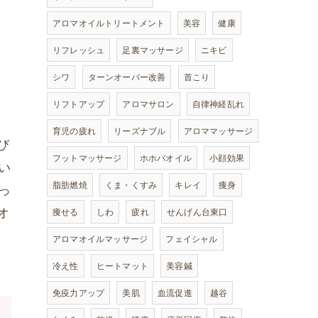
アロマオイルトリートメント
美容
健康
リフレッシュ
足裏マッサージ
ニキビ
」
シワ
ターンオーバー改善
首こり
リフトアップ
アロマサロン
自律神経乱れ
育児の疲れ
リーズナブル
アロママッサージ
び
フットマッサージ
ホホバオイル
小顔効果
い
脂肪燃焼
くま・くすみ
キレイ
痩身
っ
オ
痩せる
しわ
疲れ
せんげん台東口
アロマオイルマッサージ
フェイシャル
冷え性
ヒートマット
美容鍼
免疫力アップ
美肌
血流促進
越谷