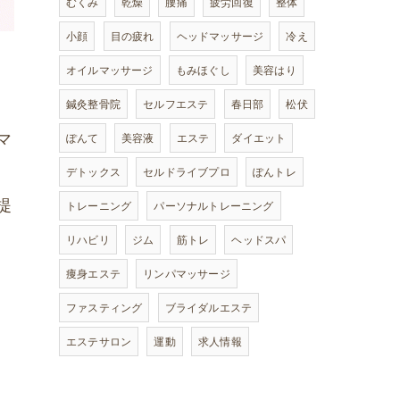
むくみ
乾燥
腰痛
疲労回復
整体
小顔
目の疲れ
ヘッドマッサージ
冷え
オイルマッサージ
もみほぐし
美容はり
鍼灸整骨院
セルフエステ
春日部
松伏
マ
ぽんて
美容液
エステ
ダイエット
デトックス
セルドライブプロ
ぽんトレ
提
トレーニング
パーソナルトレーニング
リハビリ
ジム
筋トレ
ヘッドスパ
痩身エステ
リンパマッサージ
ファスティング
ブライダルエステ
エステサロン
運動
求人情報