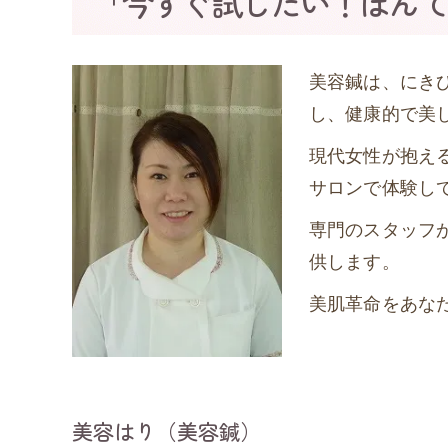
「今すぐ試したい！ぽんて
美容鍼は、にき
し、健康的で美
現代女性が抱え
サロンで体験し
専門のスタッフ
供します。
美肌革命をあな
美容はり（美容鍼）