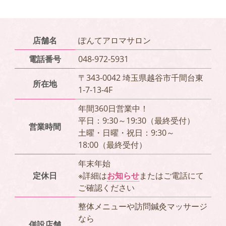
店舗名
ぽんてアロマサロン
電話番号
048-972-5931
〒343-0042 埼玉県越谷市千間台東
所在地
1-7-13-4F
年間360日営業中！
平日：9:30～19:30（最終受付）
営業時間
土曜・日曜・祝日：9:30～
18:00（最終受付）
年末年始
定休日
※詳細は
お知らせ
またはご電話にて
ご確認ください
整体メニューや訪問鍼灸マッサージ
なら
併設店舗