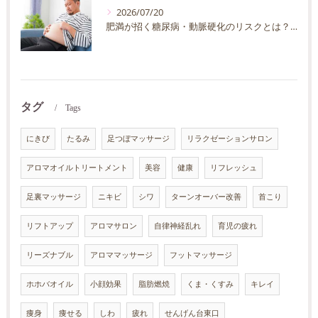
2026/07/20
肥満が招く糖尿病・動脈硬化のリスクとは？30代40代男性が今すぐ始めたい予防法を徹底解説
タグ
Tags
にきび
たるみ
足つぼマッサージ
リラクゼーションサロン
アロマオイルトリートメント
美容
健康
リフレッシュ
足裏マッサージ
ニキビ
シワ
ターンオーバー改善
首こり
リフトアップ
アロマサロン
自律神経乱れ
育児の疲れ
リーズナブル
アロママッサージ
フットマッサージ
ホホバオイル
小顔効果
脂肪燃焼
くま・くすみ
キレイ
痩身
痩せる
しわ
疲れ
せんげん台東口