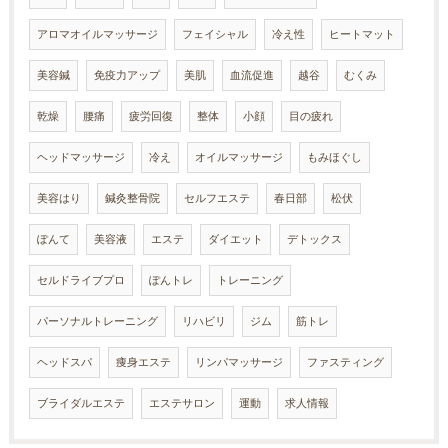
アロマオイルマッサージ
フェイシャル
冷え性
ヒートマット
美容鍼
免疫力アップ
美肌
血流促進
越谷
むくみ
乾燥
腰痛
疲労回復
整体
小顔
目の疲れ
ヘッドマッサージ
冷え
オイルマッサージ
もみほぐし
美容はり
鍼灸整骨院
セルフエステ
春日部
松伏
ぽんて
美容液
エステ
ダイエット
デトックス
セルドライブプロ
ぽんトレ
トレーニング
パーソナルトレーニング
リハビリ
ジム
筋トレ
ヘッドスパ
痩身エステ
リンパマッサージ
ファスティング
ブライダルエステ
エステサロン
運動
求人情報