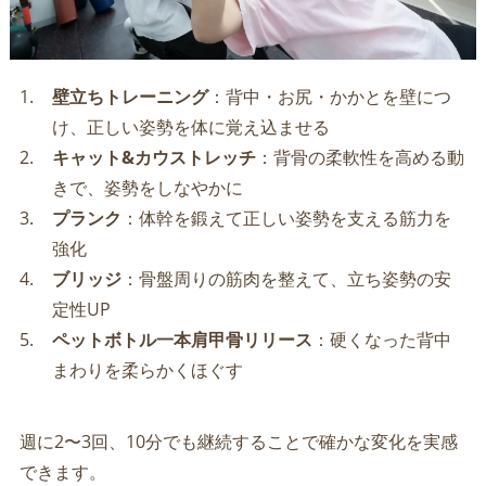
壁立ちトレーニング
：背中・お尻・かかとを壁につ
け、正しい姿勢を体に覚え込ませる
キャット&カウストレッチ
：背骨の柔軟性を高める動
きで、姿勢をしなやかに
プランク
：体幹を鍛えて正しい姿勢を支える筋力を
強化
ブリッジ
：骨盤周りの筋肉を整えて、立ち姿勢の安
定性UP
ペットボトル一本肩甲骨リリース
：硬くなった背中
まわりを柔らかくほぐす
週に2〜3回、10分でも継続することで確かな変化を実感
できます。