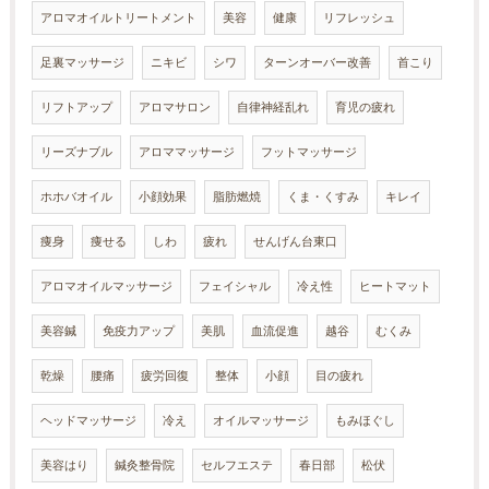
アロマオイルトリートメント
美容
健康
リフレッシュ
足裏マッサージ
ニキビ
シワ
ターンオーバー改善
首こり
リフトアップ
アロマサロン
自律神経乱れ
育児の疲れ
リーズナブル
アロママッサージ
フットマッサージ
ホホバオイル
小顔効果
脂肪燃焼
くま・くすみ
キレイ
痩身
痩せる
しわ
疲れ
せんげん台東口
アロマオイルマッサージ
フェイシャル
冷え性
ヒートマット
美容鍼
免疫力アップ
美肌
血流促進
越谷
むくみ
乾燥
腰痛
疲労回復
整体
小顔
目の疲れ
ヘッドマッサージ
冷え
オイルマッサージ
もみほぐし
美容はり
鍼灸整骨院
セルフエステ
春日部
松伏