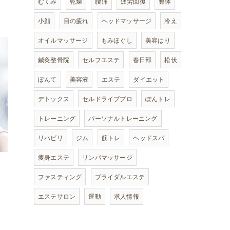
むくみ
乾燥
腰痛
疲労回復
整体
小顔
目の疲れ
ヘッドマッサージ
冷え
オイルマッサージ
もみほぐし
美容はり
鍼灸整骨院
セルフエステ
春日部
松伏
ぽんて
美容液
エステ
ダイエット
デトックス
セルドライブプロ
ぽんトレ
トレーニング
パーソナルトレーニング
リハビリ
ジム
筋トレ
ヘッドスパ
痩身エステ
リンパマッサージ
ファスティング
ブライダルエステ
エステサロン
運動
求人情報