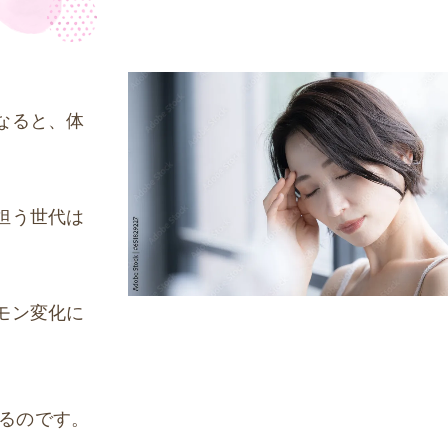
なると、体
担う世代は
モン変化に
るのです。