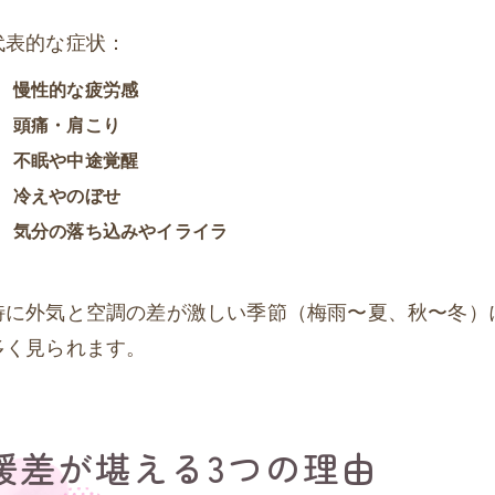
代表的な症状：
慢性的な疲労感
頭痛・肩こり
不眠や中途覚醒
冷えやのぼせ
気分の落ち込みやイライラ
特に外気と空調の差が激しい季節（梅雨〜夏、秋〜冬）
多く見られます。
暖差が堪える3つの理由