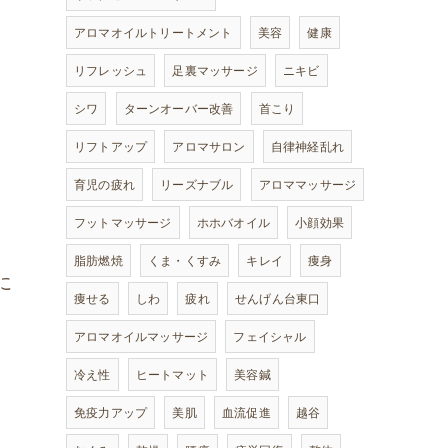
アロマオイルトリートメント
美容
健康
リフレッシュ
足裏マッサージ
ニキビ
シワ
ターンオーバー改善
首こり
リフトアップ
アロマサロン
自律神経乱れ
育児の疲れ
リーズナブル
アロママッサージ
フットマッサージ
ホホバオイル
小顔効果
脂肪燃焼
くま・くすみ
キレイ
痩身
に
痩せる
しわ
疲れ
せんげん台東口
アロマオイルマッサージ
フェイシャル
冷え性
ヒートマット
美容鍼
免疫力アップ
美肌
血流促進
越谷