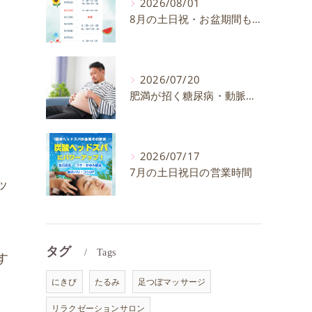
2026/08/01
8月の土日祝・お盆期間も通常通り営業いたします
2026/07/20
肥満が招く糖尿病・動脈硬化のリスクとは？30代40代男性が今すぐ始めたい予防法を徹底解説
2026/07/17
7月の土日祝日の営業時間
ッ
、
タグ
Tags
す
にきび
たるみ
足つぼマッサージ
リラクゼーションサロン