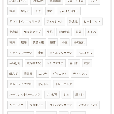
ホホバオイル
小顔効果
脂肪燃焼
くま・くすみ
キレイ
痩身
痩せる
しわ
疲れ
せんげん台東口
アロマオイルマッサージ
フェイシャル
冷え性
ヒートマット
美容鍼
免疫力アップ
美肌
血流促進
越谷
むくみ
乾燥
腰痛
疲労回復
整体
小顔
目の疲れ
ヘッドマッサージ
冷え
オイルマッサージ
もみほぐし
美容はり
鍼灸整骨院
セルフエステ
春日部
松伏
ぽんて
美容液
エステ
ダイエット
デトックス
セルドライブプロ
ぽんトレ
トレーニング
パーソナルトレーニング
リハビリ
ジム
筋トレ
ヘッドスパ
痩身エステ
リンパマッサージ
ファスティング