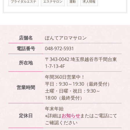
ブライダルエステ
エステサロン
運動
求人情報
店舗名
ぽんてアロマサロン
電話番号
048-972-5931
〒343-0042 埼玉県越谷市千間台東
所在地
1-7-13-4F
年間360日営業中！
平日：9:30～19:30（最終受付）
営業時間
土曜・日曜・祝日：9:30～
18:00（最終受付）
年末年始
定休日
※詳細は
お知らせ
またはご電話にて
ご確認ください