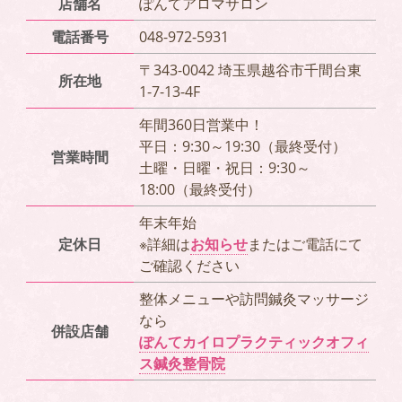
店舗名
ぽんてアロマサロン
電話番号
048-972-5931
〒343-0042 埼玉県越谷市千間台東
所在地
1-7-13-4F
年間360日営業中！
平日：9:30～19:30（最終受付）
営業時間
土曜・日曜・祝日：9:30～
18:00（最終受付）
年末年始
定休日
※詳細は
お知らせ
またはご電話にて
ご確認ください
整体メニューや訪問鍼灸マッサージ
なら
併設店舗
ぽんてカイロプラクティックオフィ
ス鍼灸整骨院