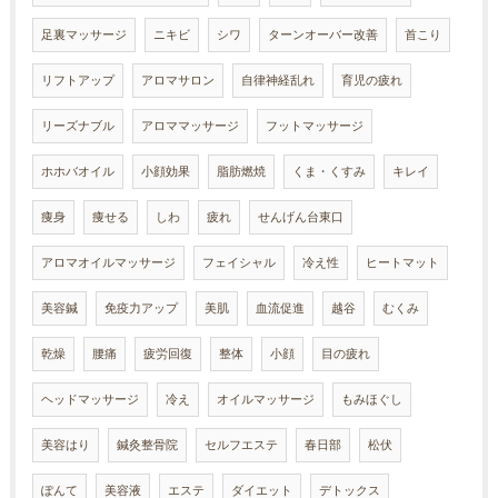
足裏マッサージ
ニキビ
シワ
ターンオーバー改善
首こり
リフトアップ
アロマサロン
自律神経乱れ
育児の疲れ
リーズナブル
アロママッサージ
フットマッサージ
ホホバオイル
小顔効果
脂肪燃焼
くま・くすみ
キレイ
痩身
痩せる
しわ
疲れ
せんげん台東口
アロマオイルマッサージ
フェイシャル
冷え性
ヒートマット
美容鍼
免疫力アップ
美肌
血流促進
越谷
むくみ
乾燥
腰痛
疲労回復
整体
小顔
目の疲れ
ヘッドマッサージ
冷え
オイルマッサージ
もみほぐし
美容はり
鍼灸整骨院
セルフエステ
春日部
松伏
ぽんて
美容液
エステ
ダイエット
デトックス