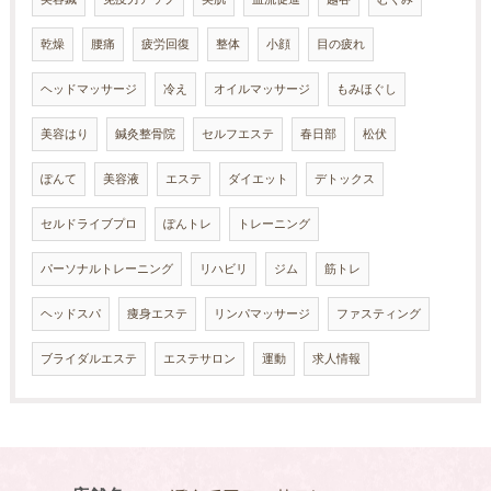
乾燥
腰痛
疲労回復
整体
小顔
目の疲れ
ヘッドマッサージ
冷え
オイルマッサージ
もみほぐし
美容はり
鍼灸整骨院
セルフエステ
春日部
松伏
ぽんて
美容液
エステ
ダイエット
デトックス
セルドライブプロ
ぽんトレ
トレーニング
パーソナルトレーニング
リハビリ
ジム
筋トレ
ヘッドスパ
痩身エステ
リンパマッサージ
ファスティング
ブライダルエステ
エステサロン
運動
求人情報