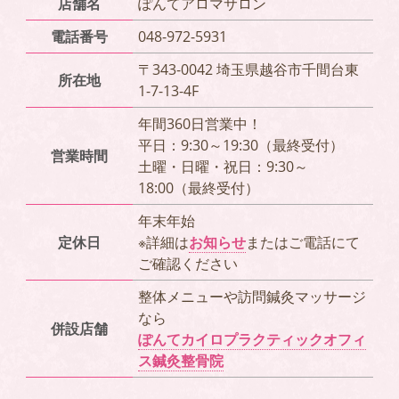
店舗名
ぽんてアロマサロン
電話番号
048-972-5931
〒343-0042 埼玉県越谷市千間台東
所在地
1-7-13-4F
年間360日営業中！
平日：9:30～19:30（最終受付）
営業時間
土曜・日曜・祝日：9:30～
18:00（最終受付）
年末年始
定休日
※詳細は
お知らせ
またはご電話にて
ご確認ください
整体メニューや訪問鍼灸マッサージ
なら
併設店舗
ぽんてカイロプラクティックオフィ
ス鍼灸整骨院