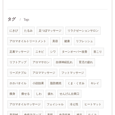
タグ
Tags
にきび
たるみ
足つぼマッサージ
リラクゼーションサロン
アロマオイルトリートメント
美容
健康
リフレッシュ
足裏マッサージ
ニキビ
シワ
ターンオーバー改善
首こり
リフトアップ
アロマサロン
自律神経乱れ
育児の疲れ
リーズナブル
アロママッサージ
フットマッサージ
ホホバオイル
小顔効果
脂肪燃焼
くま・くすみ
キレイ
痩身
痩せる
しわ
疲れ
せんげん台東口
アロマオイルマッサージ
フェイシャル
冷え性
ヒートマット
美容鍼
免疫力アップ
美肌
血流促進
越谷
むくみ