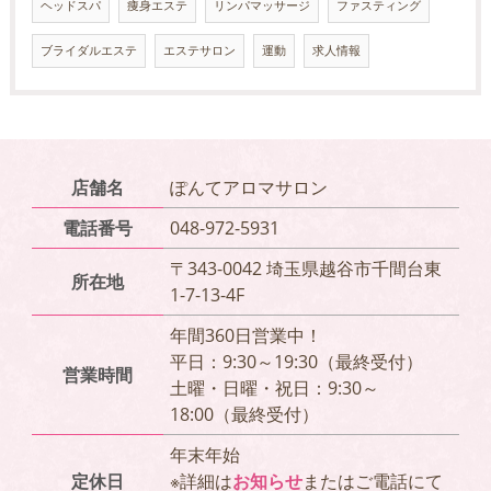
ヘッドスパ
痩身エステ
リンパマッサージ
ファスティング
ブライダルエステ
エステサロン
運動
求人情報
店舗名
ぽんてアロマサロン
電話番号
048-972-5931
〒343-0042 埼玉県越谷市千間台東
所在地
1-7-13-4F
年間360日営業中！
平日：9:30～19:30（最終受付）
営業時間
土曜・日曜・祝日：9:30～
18:00（最終受付）
年末年始
定休日
※詳細は
お知らせ
またはご電話にて