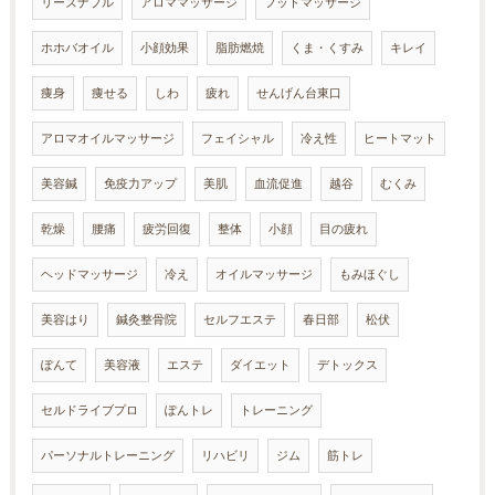
リーズナブル
アロママッサージ
フットマッサージ
ホホバオイル
小顔効果
脂肪燃焼
くま・くすみ
キレイ
痩身
痩せる
しわ
疲れ
せんげん台東口
アロマオイルマッサージ
フェイシャル
冷え性
ヒートマット
美容鍼
免疫力アップ
美肌
血流促進
越谷
むくみ
乾燥
腰痛
疲労回復
整体
小顔
目の疲れ
ヘッドマッサージ
冷え
オイルマッサージ
もみほぐし
美容はり
鍼灸整骨院
セルフエステ
春日部
松伏
ぽんて
美容液
エステ
ダイエット
デトックス
セルドライブプロ
ぽんトレ
トレーニング
パーソナルトレーニング
リハビリ
ジム
筋トレ