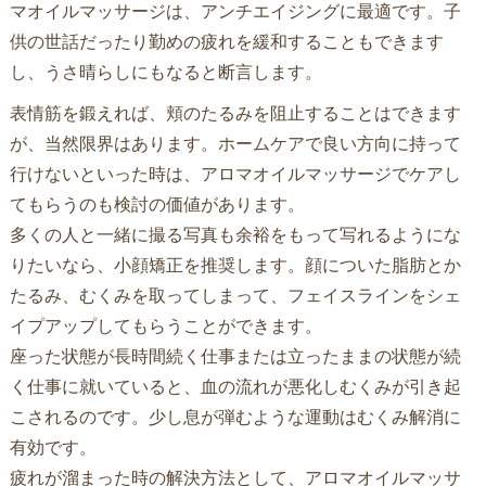
マオイルマッサージは、アンチエイジングに最適です。子
供の世話だったり勤めの疲れを緩和することもできます
し、うさ晴らしにもなると断言します。
表情筋を鍛えれば、頬のたるみを阻止することはできます
が、当然限界はあります。ホームケアで良い方向に持って
行けないといった時は、アロマオイルマッサージでケアし
てもらうのも検討の価値があります。
多くの人と一緒に撮る写真も余裕をもって写れるようにな
りたいなら、小顔矯正を推奨します。顔についた脂肪とか
たるみ、むくみを取ってしまって、フェイスラインをシェ
イプアップしてもらうことができます。
座った状態が長時間続く仕事または立ったままの状態が続
く仕事に就いていると、血の流れが悪化しむくみが引き起
こされるのです。少し息が弾むような運動はむくみ解消に
有効です。
疲れが溜まった時の解決方法として、アロマオイルマッサ