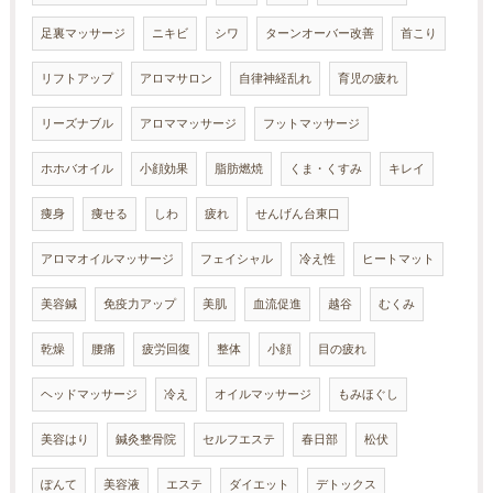
足裏マッサージ
ニキビ
シワ
ターンオーバー改善
首こり
リフトアップ
アロマサロン
自律神経乱れ
育児の疲れ
リーズナブル
アロママッサージ
フットマッサージ
ホホバオイル
小顔効果
脂肪燃焼
くま・くすみ
キレイ
痩身
痩せる
しわ
疲れ
せんげん台東口
アロマオイルマッサージ
フェイシャル
冷え性
ヒートマット
美容鍼
免疫力アップ
美肌
血流促進
越谷
むくみ
乾燥
腰痛
疲労回復
整体
小顔
目の疲れ
ヘッドマッサージ
冷え
オイルマッサージ
もみほぐし
美容はり
鍼灸整骨院
セルフエステ
春日部
松伏
ぽんて
美容液
エステ
ダイエット
デトックス