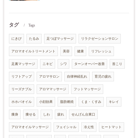
タグ
Tags
にきび
たるみ
足つぼマッサージ
リラクゼーションサロン
アロマオイルトリートメント
美容
健康
リフレッシュ
足裏マッサージ
ニキビ
シワ
ターンオーバー改善
首こり
リフトアップ
アロマサロン
自律神経乱れ
育児の疲れ
リーズナブル
アロママッサージ
フットマッサージ
ホホバオイル
小顔効果
脂肪燃焼
くま・くすみ
キレイ
痩身
痩せる
しわ
疲れ
せんげん台東口
アロマオイルマッサージ
フェイシャル
冷え性
ヒートマット