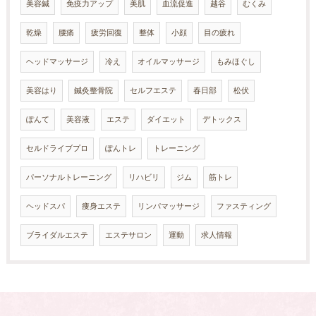
美容鍼
免疫力アップ
美肌
血流促進
越谷
むくみ
乾燥
腰痛
疲労回復
整体
小顔
目の疲れ
ヘッドマッサージ
冷え
オイルマッサージ
もみほぐし
美容はり
鍼灸整骨院
セルフエステ
春日部
松伏
ぽんて
美容液
エステ
ダイエット
デトックス
セルドライブプロ
ぽんトレ
トレーニング
パーソナルトレーニング
リハビリ
ジム
筋トレ
ヘッドスパ
痩身エステ
リンパマッサージ
ファスティング
ブライダルエステ
エステサロン
運動
求人情報