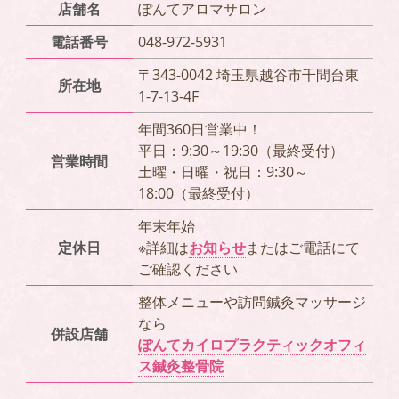
店舗名
ぽんてアロマサロン
電話番号
048-972-5931
〒343-0042 埼玉県越谷市千間台東
所在地
1-7-13-4F
年間360日営業中！
平日：9:30～19:30（最終受付）
営業時間
土曜・日曜・祝日：9:30～
18:00（最終受付）
年末年始
定休日
※詳細は
お知らせ
またはご電話にて
ご確認ください
整体メニューや訪問鍼灸マッサージ
なら
併設店舗
ぽんてカイロプラクティックオフィ
ス鍼灸整骨院