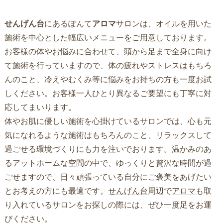
せんげん台
にあるぽんて
アロマ
サロンは、オイルを用いた
施術を中心とした幅広いメニューをご用意しております。
お客様の体やお悩みに合わせて、頭から足まで全身に向け
て施術を行っていますので、体の疲れやストレスはもちろ
んのこと、冷えやむくみ等に悩みをお持ちの方も一度お試
しください。お客様一人ひとり異なるご要望にも丁寧に対
応してまいります。
体やお肌に優しい施術を心掛けているサロンでは、心も元
気になれるような施術はもちろんのこと、リラックスして
過ごせる環境づくりにも力を注いでおります。温かみのあ
るアットホームな空間の中で、ゆっくりと贅沢な時間が過
ごせますので、日々頑張っている自分にご褒美をあげたい
とお考えの方にも最適です。
せんげん台
周辺で
アロマ
も取
り入れているサロンをお探しの際には、ぜひ一度足をお運
びください。