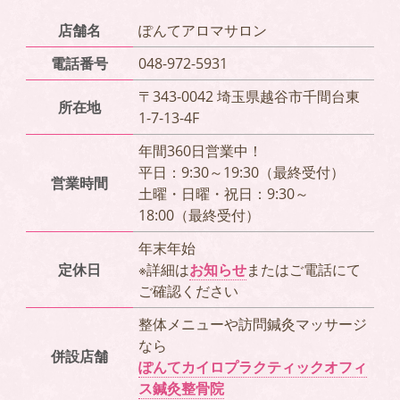
店舗名
ぽんてアロマサロン
電話番号
048-972-5931
〒343-0042 埼玉県越谷市千間台東
所在地
1-7-13-4F
年間360日営業中！
平日：9:30～19:30（最終受付）
営業時間
土曜・日曜・祝日：9:30～
18:00（最終受付）
年末年始
定休日
※詳細は
お知らせ
またはご電話にて
ご確認ください
整体メニューや訪問鍼灸マッサージ
なら
併設店舗
ぽんてカイロプラクティックオフィ
ス鍼灸整骨院