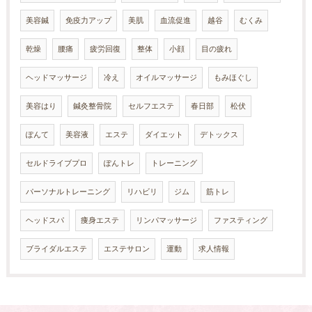
美容鍼
免疫力アップ
美肌
血流促進
越谷
むくみ
乾燥
腰痛
疲労回復
整体
小顔
目の疲れ
ヘッドマッサージ
冷え
オイルマッサージ
もみほぐし
美容はり
鍼灸整骨院
セルフエステ
春日部
松伏
ぽんて
美容液
エステ
ダイエット
デトックス
セルドライブプロ
ぽんトレ
トレーニング
パーソナルトレーニング
リハビリ
ジム
筋トレ
ヘッドスパ
痩身エステ
リンパマッサージ
ファスティング
ブライダルエステ
エステサロン
運動
求人情報