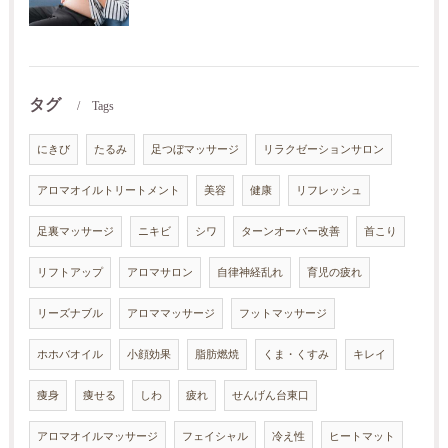
タグ
Tags
にきび
たるみ
足つぼマッサージ
リラクゼーションサロン
アロマオイルトリートメント
美容
健康
リフレッシュ
足裏マッサージ
ニキビ
シワ
ターンオーバー改善
首こり
リフトアップ
アロマサロン
自律神経乱れ
育児の疲れ
リーズナブル
アロママッサージ
フットマッサージ
ホホバオイル
小顔効果
脂肪燃焼
くま・くすみ
キレイ
痩身
痩せる
しわ
疲れ
せんげん台東口
アロマオイルマッサージ
フェイシャル
冷え性
ヒートマット