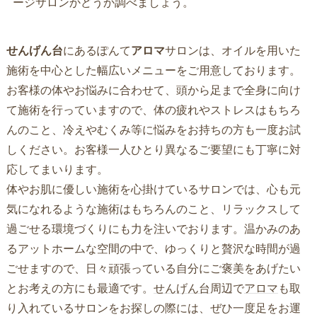
ージサロンかどうか調べましょう。
せんげん台
にあるぽんて
アロマ
サロンは、オイルを用いた
施術を中心とした幅広いメニューをご用意しております。
お客様の体やお悩みに合わせて、頭から足まで全身に向け
て施術を行っていますので、体の疲れやストレスはもちろ
んのこと、冷えやむくみ等に悩みをお持ちの方も一度お試
しください。お客様一人ひとり異なるご要望にも丁寧に対
応してまいります。
体やお肌に優しい施術を心掛けているサロンでは、心も元
気になれるような施術はもちろんのこと、リラックスして
過ごせる環境づくりにも力を注いでおります。温かみのあ
るアットホームな空間の中で、ゆっくりと贅沢な時間が過
ごせますので、日々頑張っている自分にご褒美をあげたい
とお考えの方にも最適です。
せんげん台
周辺で
アロマ
も取
り入れているサロンをお探しの際には、ぜひ一度足をお運