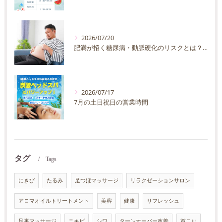
2026/07/20
肥満が招く糖尿病・動脈硬化のリスクとは？30代40代男性が今すぐ始めたい予防法を徹底解説
2026/07/17
7月の土日祝日の営業時間
タグ
Tags
にきび
たるみ
足つぼマッサージ
リラクゼーションサロン
アロマオイルトリートメント
美容
健康
リフレッシュ
足裏マッサージ
ニキビ
シワ
ターンオーバー改善
首こり