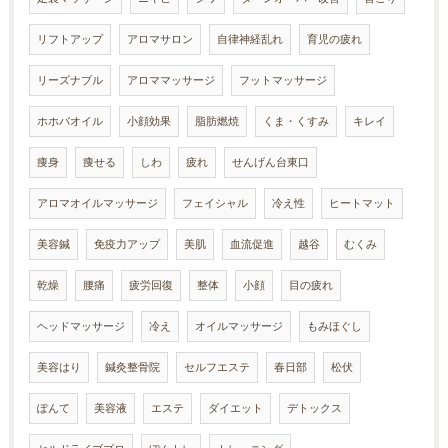
リフトアップ
アロマサロン
自律神経乱れ
育児の疲れ
リーズナブル
アロママッサージ
フットマッサージ
ホホバオイル
小顔効果
脂肪燃焼
くま・くすみ
キレイ
痩身
痩せる
しわ
疲れ
せんげん台東口
アロマオイルマッサージ
フェイシャル
冷え性
ヒートマット
美容鍼
免疫力アップ
美肌
血流促進
越谷
むくみ
乾燥
腰痛
疲労回復
整体
小顔
目の疲れ
ヘッドマッサージ
冷え
オイルマッサージ
もみほぐし
美容はり
鍼灸整骨院
セルフエステ
春日部
松伏
ぽんて
美容液
エステ
ダイエット
デトックス