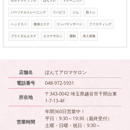
セルドライブプロ
ぽんトレ
トレーニング
パーソナルトレーニング
リハビリ
ジム
筋トレ
ヘッドスパ
痩身エステ
リンパマッサージ
ファスティング
ブライダルエステ
エステサロン
運動
求人情報
店舗名
ぽんてアロマサロン
電話番号
048-972-5931
〒343-0042 埼玉県越谷市千間台東
所在地
1-7-13-4F
年間360日営業中！
平日：9:30～19:30（最終受付）
営業時間
土曜・日曜・祝日：9:30～