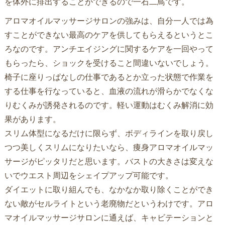
を体外に排出することができるので一石二鳥です。
アロマオイルマッサージサロンの強みは、自分一人では為
すことができない最高のケアを供してもらえるというとこ
ろなのです。アンチエイジングに関するケアを一回やって
もらったら、ショックを受けること間違いないでしょう。
椅子に座りっぱなしの仕事であるとか立った状態で作業を
する仕事を行なっていると、血液の流れが滑らかでなくな
りむくみが誘発されるのです。軽い運動はむくみ解消に効
果があります。
スリム体型になるだけに限らず、ボディラインを取り戻し
つつ美しくスリムになりたいなら、痩身アロマオイルマッ
サージがピッタリだと思います。バストの大きさは変えな
いでウエスト周辺をシェイプアップ可能です。
ダイエットに取り組んでも、なかなか取り除くことができ
ない敵がセルライトという老廃物だというわけです。アロ
マオイルマッサージサロンに通えば、キャビテーションと