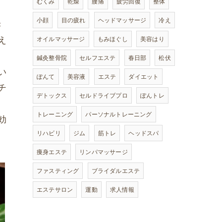
むくみ
乾燥
腰痛
疲労回復
整体
小顔
目の疲れ
ヘッドマッサージ
冷え
き
え
オイルマッサージ
もみほぐし
美容はり
鍼灸整骨院
セルフエステ
春日部
松伏
い
ぽんて
美容液
エステ
ダイエット
チ
デトックス
セルドライブプロ
ぽんトレ
トレーニング
パーソナルトレーニング
効
リハビリ
ジム
筋トレ
ヘッドスパ
痩身エステ
リンパマッサージ
ファスティング
ブライダルエステ
エステサロン
運動
求人情報