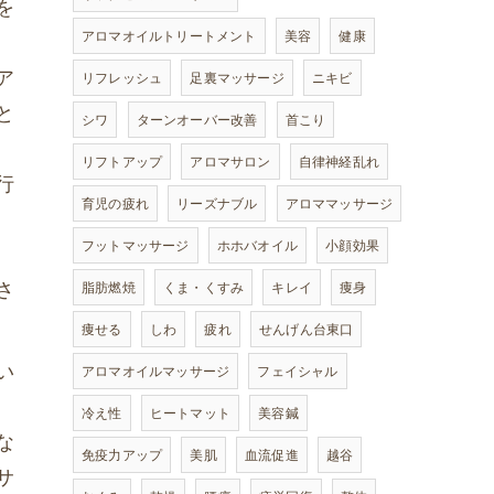
を
アロマオイルトリートメント
美容
健康
ア
リフレッシュ
足裏マッサージ
ニキビ
と
シワ
ターンオーバー改善
首こり
リフトアップ
アロマサロン
自律神経乱れ
行
育児の疲れ
リーズナブル
アロママッサージ
フットマッサージ
ホホバオイル
小顔効果
さ
脂肪燃焼
くま・くすみ
キレイ
痩身
痩せる
しわ
疲れ
せんげん台東口
い
アロマオイルマッサージ
フェイシャル
冷え性
ヒートマット
美容鍼
な
免疫力アップ
美肌
血流促進
越谷
サ