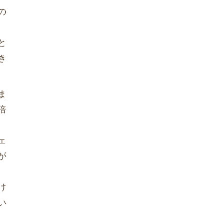
の
と
き
ま
倍
ェ
が
け
い