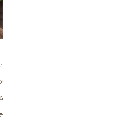
ょ
が
る
テ