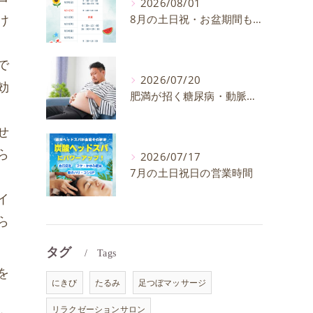
2026/08/01
け
8月の土日祝・お盆期間も通常通り営業いたします
で
2026/07/20
効
肥満が招く糖尿病・動脈硬化のリスクとは？30代40代男性が今すぐ始めたい予防法を徹底解説
せ
ら
2026/07/17
7月の土日祝日の営業時間
イ
ら
タグ
Tags
を
にきび
たるみ
足つぼマッサージ
リラクゼーションサロン