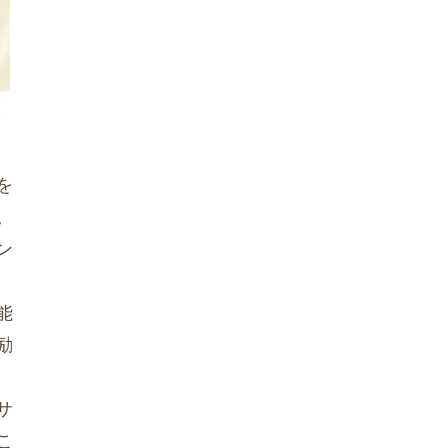
を
。
ン
能
励
サ
こ