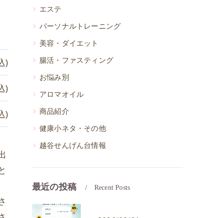
エステ
パーソナルトレーニング
美容・ダイエット
腸活・ファスティング
込)
お悩み別
込)
アロマオイル
商品紹介
込)
健康小ネタ・その他
越谷せんげん台情報
出
と
最近の投稿
Recent Posts
さ
さ