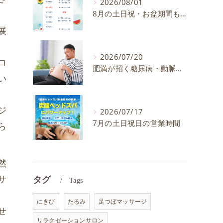
2026/08/01
8月の土日祝・お盆期間も通常通り営業いたします
展
2026/07/20
ロ
肥満が招く糖尿病・動脈硬化のリスクとは？30代40代男性が今すぐ始めたい予防法を徹底解説
い
ジ
2026/07/17
7月の土日祝日の営業時間
ら
然
サ
タグ
Tags
にきび
たるみ
足つぼマッサージ
せ
リラクゼーションサロン