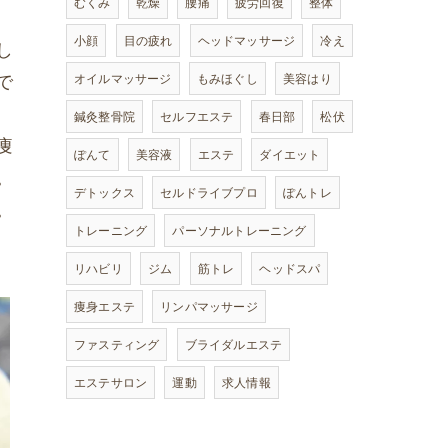
むくみ
乾燥
腰痛
疲労回復
整体
小顔
目の疲れ
ヘッドマッサージ
冷え
し
で
オイルマッサージ
もみほぐし
美容はり
鍼灸整骨院
セルフエステ
春日部
松伏
痩
ぽんて
美容液
エステ
ダイエット
。
デトックス
セルドライブプロ
ぽんトレ
。
トレーニング
パーソナルトレーニング
リハビリ
ジム
筋トレ
ヘッドスパ
痩身エステ
リンパマッサージ
ファスティング
ブライダルエステ
エステサロン
運動
求人情報