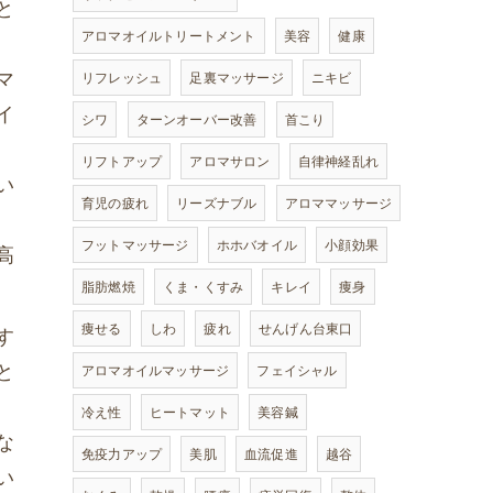
と
アロマオイルトリートメント
美容
健康
マ
リフレッシュ
足裏マッサージ
ニキビ
イ
シワ
ターンオーバー改善
首こり
リフトアップ
アロマサロン
自律神経乱れ
い
育児の疲れ
リーズナブル
アロママッサージ
フットマッサージ
ホホバオイル
小顔効果
高
脂肪燃焼
くま・くすみ
キレイ
痩身
痩せる
しわ
疲れ
せんげん台東口
す
と
アロマオイルマッサージ
フェイシャル
冷え性
ヒートマット
美容鍼
な
免疫力アップ
美肌
血流促進
越谷
い