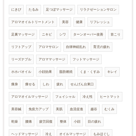
にきび
たるみ
足つぼマッサージ
リラクゼーションサロン
アロマオイルトリートメント
美容
健康
リフレッシュ
足裏マッサージ
ニキビ
シワ
ターンオーバー改善
首こり
リフトアップ
アロマサロン
自律神経乱れ
育児の疲れ
リーズナブル
アロママッサージ
フットマッサージ
ホホバオイル
小顔効果
脂肪燃焼
くま・くすみ
キレイ
痩身
痩せる
しわ
疲れ
せんげん台東口
アロマオイルマッサージ
フェイシャル
冷え性
ヒートマット
美容鍼
免疫力アップ
美肌
血流促進
越谷
むくみ
乾燥
腰痛
疲労回復
整体
小顔
目の疲れ
ヘッドマッサージ
冷え
オイルマッサージ
もみほぐし