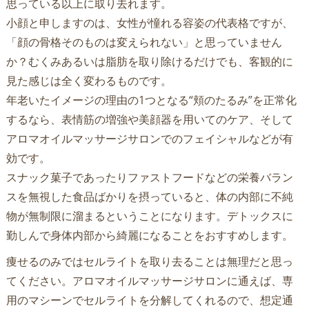
思っている以上に取り去れます。
小顔と申しますのは、女性が憧れる容姿の代表格ですが、
「顔の骨格そのものは変えられない」と思っていません
か？むくみあるいは脂肪を取り除けるだけでも、客観的に
見た感じは全く変わるものです。
年老いたイメージの理由の1つとなる“頬のたるみ”を正常化
するなら、表情筋の増強や美顔器を用いてのケア、そして
アロマオイルマッサージサロンでのフェイシャルなどが有
効です。
スナック菓子であったりファストフードなどの栄養バラン
スを無視した食品ばかりを摂っていると、体の内部に不純
物が無制限に溜まるということになります。デトックスに
勤しんで身体内部から綺麗になることをおすすめします。
痩せるのみではセルライトを取り去ることは無理だと思っ
てください。アロマオイルマッサージサロンに通えば、専
用のマシーンでセルライトを分解してくれるので、想定通