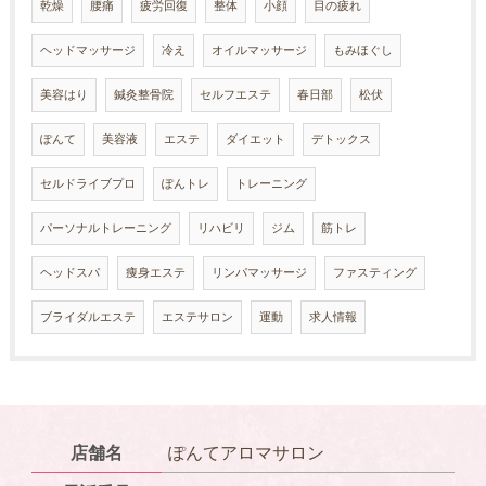
乾燥
腰痛
疲労回復
整体
小顔
目の疲れ
ヘッドマッサージ
冷え
オイルマッサージ
もみほぐし
美容はり
鍼灸整骨院
セルフエステ
春日部
松伏
ぽんて
美容液
エステ
ダイエット
デトックス
セルドライブプロ
ぽんトレ
トレーニング
パーソナルトレーニング
リハビリ
ジム
筋トレ
ヘッドスパ
痩身エステ
リンパマッサージ
ファスティング
ブライダルエステ
エステサロン
運動
求人情報
店舗名
ぽんてアロマサロン