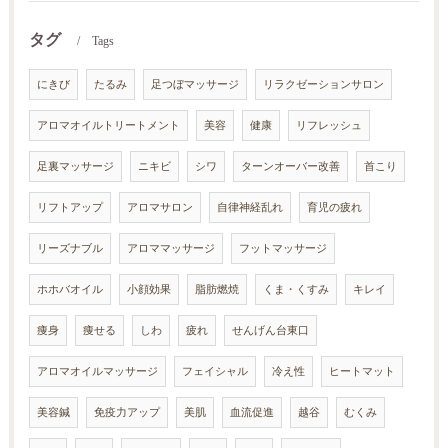
タグ
Tags
にきび
たるみ
足つぼマッサージ
リラクゼーションサロン
アロマオイルトリートメント
美容
健康
リフレッシュ
足裏マッサージ
ニキビ
シワ
ターンオーバー改善
首こり
リフトアップ
アロマサロン
自律神経乱れ
育児の疲れ
リーズナブル
アロママッサージ
フットマッサージ
ホホバオイル
小顔効果
脂肪燃焼
くま・くすみ
キレイ
痩身
痩せる
しわ
疲れ
せんげん台東口
アロマオイルマッサージ
フェイシャル
冷え性
ヒートマット
美容鍼
免疫力アップ
美肌
血流促進
越谷
むくみ