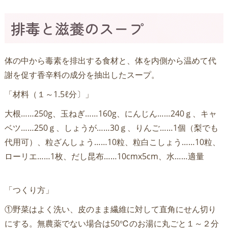
排毒と滋養のスープ
体の中から毒素を排出する食材と、体を内側から温めて代
謝を促す香辛料の成分を抽出したスープ。
「材料（１～1.5ℓ分〕」
大根……250g、玉ねぎ……160g、にんじん……240ｇ、キャ
ベツ……250ｇ、しょうが……30ｇ、りんご……1個（梨でも
代用可）、粒ざんしょう……10粒、粒白こしょう……10粒、
ローリエ……1枚、だし昆布……10cmx5cm、水……適量
「つくり方」
①野菜はよく洗い、皮のまま繊維に対して直角にせん切り
にする。無農薬でない場合は50℃のお湯に丸ごと１～２分