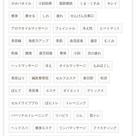
ホホバオイル
小顔効果
脂肪燃焼
くま・くすみ
キレイ
痩身
痩せる
しわ
疲れ
せんげん台東口
アロマオイルマッサージ
フェイシャル
冷え性
ヒートマット
美容鍼
免疫力アップ
美肌
血流促進
越谷
むくみ
乾燥
腰痛
疲労回復
整体
小顔
目の疲れ
ヘッドマッサージ
冷え
オイルマッサージ
もみほぐし
美容はり
鍼灸整骨院
セルフエステ
春日部
松伏
ぽんて
美容液
エステ
ダイエット
デトックス
セルドライブプロ
ぽんトレ
トレーニング
パーソナルトレーニング
リハビリ
ジム
筋トレ
ヘッドスパ
痩身エステ
リンパマッサージ
ファスティング