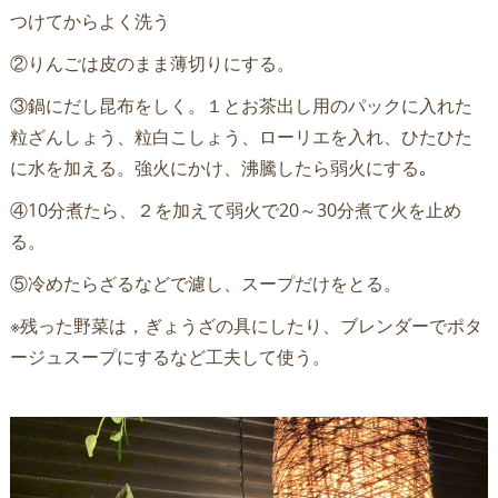
つけてからよく洗う
②りんごは皮のまま薄切りにする。
③鍋にだし昆布をしく。１とお茶出し用のパックに入れた
粒ざんしょう、粒白こしょう、ローリエを入れ、ひたひた
に水を加える。強火にかけ、沸騰したら弱火にする｡
④10分煮たら、２を加えて弱火で20～30分煮て火を止め
る。
⑤冷めたらざるなどで濾し、スープだけをとる。
※残った野菜は，ぎょうざの具にしたり、ブレンダーでポタ
ージュスープにするなど工夫して使う。