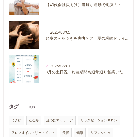
【40代会社員向け】適度な運動で免疫力・抵抗力の向上を目指す方法｜忙しくても続く運動習慣
2026/08/05
頭皮のべたつきを爽快ケア｜夏の炭酸ドライヘッドスパ完全ガイド
2026/08/01
8月の土日祝・お盆期間も通常通り営業いたします
タグ
Tags
にきび
たるみ
足つぼマッサージ
リラクゼーションサロン
アロマオイルトリートメント
美容
健康
リフレッシュ