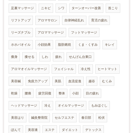
足裏マッサージ
ニキビ
シワ
ターンオーバー改善
首こり
リフトアップ
アロマサロン
自律神経乱れ
育児の疲れ
リーズナブル
アロママッサージ
フットマッサージ
ホホバオイル
小顔効果
脂肪燃焼
くま・くすみ
キレイ
痩身
痩せる
しわ
疲れ
せんげん台東口
アロマオイルマッサージ
フェイシャル
冷え性
ヒートマット
美容鍼
免疫力アップ
美肌
血流促進
越谷
むくみ
乾燥
腰痛
疲労回復
整体
小顔
目の疲れ
ヘッドマッサージ
冷え
オイルマッサージ
もみほぐし
美容はり
鍼灸整骨院
セルフエステ
春日部
松伏
ぽんて
美容液
エステ
ダイエット
デトックス