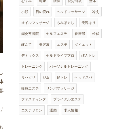
むくみ
乾燥
腰痛
疲労回復
整体
小顔
目の疲れ
ヘッドマッサージ
冷え
オイルマッサージ
もみほぐし
美容はり
鍼灸整骨院
セルフエステ
春日部
松伏
ぽんて
美容液
エステ
ダイエット
デトックス
セルドライブプロ
ぽんトレ
トレーニング
パーソナルトレーニング
し
リハビリ
ジム
筋トレ
ヘッドスパ
体
痩身エステ
リンパマッサージ
客
ファスティング
ブライダルエステ
リ
エステサロン
運動
求人情報
、
も