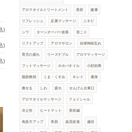
アロマオイルトリートメント
美容
健康
リフレッシュ
足裏マッサージ
ニキビ
込)
シワ
ターンオーバー改善
首こり
リフトアップ
アロマサロン
自律神経乱れ
込)
育児の疲れ
リーズナブル
アロママッサージ
込)
フットマッサージ
ホホバオイル
小顔効果
脂肪燃焼
くま・くすみ
キレイ
痩身
痩せる
しわ
疲れ
せんげん台東口
アロマオイルマッサージ
フェイシャル
冷え性
ヒートマット
美容鍼
免疫力アップ
美肌
血流促進
越谷