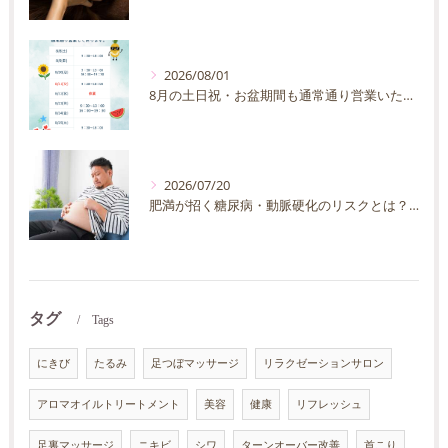
2026/08/01
8月の土日祝・お盆期間も通常通り営業いたします
2026/07/20
肥満が招く糖尿病・動脈硬化のリスクとは？30代40代男性が今すぐ始めたい予防法を徹底解説
タグ
Tags
にきび
たるみ
足つぼマッサージ
リラクゼーションサロン
アロマオイルトリートメント
美容
健康
リフレッシュ
足裏マッサージ
ニキビ
シワ
ターンオーバー改善
首こり