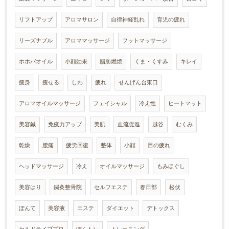
リフトアップ
アロマサロン
自律神経乱れ
育児の疲れ
リーズナブル
アロママッサージ
フットマッサージ
ホホバオイル
小顔効果
脂肪燃焼
くま・くすみ
キレイ
痩身
痩せる
しわ
疲れ
せんげん台東口
アロマオイルマッサージ
フェイシャル
冷え性
ヒートマット
美容鍼
免疫力アップ
美肌
血流促進
越谷
むくみ
乾燥
腰痛
疲労回復
整体
小顔
目の疲れ
ヘッドマッサージ
冷え
オイルマッサージ
もみほぐし
美容はり
鍼灸整骨院
セルフエステ
春日部
松伏
ぽんて
美容液
エステ
ダイエット
デトックス
セルドライブプロ
ぽんトレ
トレーニング