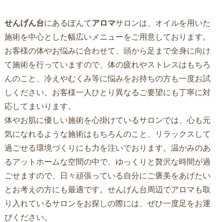
せんげん台
にあるぽんて
アロマ
サロンは、オイルを用いた
施術を中心とした幅広いメニューをご用意しております。
お客様の体やお悩みに合わせて、頭から足まで全身に向け
て施術を行っていますので、体の疲れやストレスはもちろ
んのこと、冷えやむくみ等に悩みをお持ちの方も一度お試
しください。お客様一人ひとり異なるご要望にも丁寧に対
応してまいります。
体やお肌に優しい施術を心掛けているサロンでは、心も元
気になれるような施術はもちろんのこと、リラックスして
過ごせる環境づくりにも力を注いでおります。温かみのあ
るアットホームな空間の中で、ゆっくりと贅沢な時間が過
ごせますので、日々頑張っている自分にご褒美をあげたい
とお考えの方にも最適です。
せんげん台
周辺で
アロマ
も取
り入れているサロンをお探しの際には、ぜひ一度足をお運
びください。