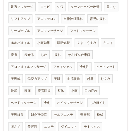
足裏マッサージ
ニキビ
シワ
ターンオーバー改善
首こり
リフトアップ
アロマサロン
自律神経乱れ
育児の疲れ
リーズナブル
アロママッサージ
フットマッサージ
ホホバオイル
小顔効果
脂肪燃焼
くま・くすみ
キレイ
痩身
痩せる
しわ
疲れ
せんげん台東口
アロマオイルマッサージ
フェイシャル
冷え性
ヒートマット
美容鍼
免疫力アップ
美肌
血流促進
越谷
むくみ
乾燥
腰痛
疲労回復
整体
小顔
目の疲れ
ヘッドマッサージ
冷え
オイルマッサージ
もみほぐし
美容はり
鍼灸整骨院
セルフエステ
春日部
松伏
ぽんて
美容液
エステ
ダイエット
デトックス