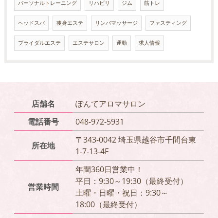
パーソナルトレーニング
リハビリ
ジム
筋トレ
ヘッドスパ
痩身エステ
リンパマッサージ
ファスティング
ブライダルエステ
エステサロン
運動
求人情報
店舗名
ぽんてアロマサロン
電話番号
048-972-5931
〒343-0042 埼玉県越谷市千間台東
所在地
1-7-13-4F
年間360日営業中！
平日：9:30～19:30（最終受付）
営業時間
土曜・日曜・祝日：9:30～
18:00（最終受付）