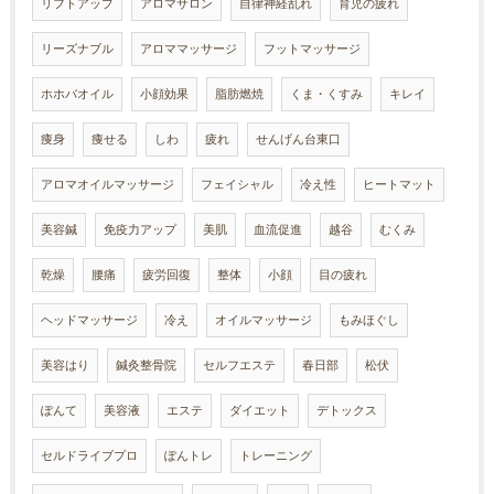
リフトアップ
アロマサロン
自律神経乱れ
育児の疲れ
リーズナブル
アロママッサージ
フットマッサージ
ホホバオイル
小顔効果
脂肪燃焼
くま・くすみ
キレイ
痩身
痩せる
しわ
疲れ
せんげん台東口
アロマオイルマッサージ
フェイシャル
冷え性
ヒートマット
美容鍼
免疫力アップ
美肌
血流促進
越谷
むくみ
乾燥
腰痛
疲労回復
整体
小顔
目の疲れ
ヘッドマッサージ
冷え
オイルマッサージ
もみほぐし
美容はり
鍼灸整骨院
セルフエステ
春日部
松伏
ぽんて
美容液
エステ
ダイエット
デトックス
セルドライブプロ
ぽんトレ
トレーニング