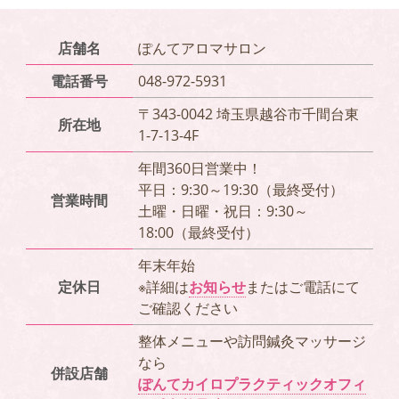
店舗名
ぽんてアロマサロン
電話番号
048-972-5931
〒343-0042 埼玉県越谷市千間台東
所在地
1-7-13-4F
年間360日営業中！
平日：9:30～19:30（最終受付）
営業時間
土曜・日曜・祝日：9:30～
18:00（最終受付）
年末年始
定休日
※詳細は
お知らせ
またはご電話にて
ご確認ください
整体メニューや訪問鍼灸マッサージ
なら
併設店舗
ぽんてカイロプラクティックオフィ