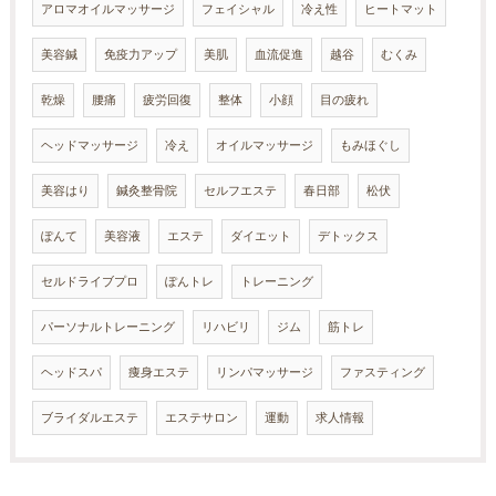
アロマオイルマッサージ
フェイシャル
冷え性
ヒートマット
美容鍼
免疫力アップ
美肌
血流促進
越谷
むくみ
乾燥
腰痛
疲労回復
整体
小顔
目の疲れ
ヘッドマッサージ
冷え
オイルマッサージ
もみほぐし
美容はり
鍼灸整骨院
セルフエステ
春日部
松伏
ぽんて
美容液
エステ
ダイエット
デトックス
セルドライブプロ
ぽんトレ
トレーニング
パーソナルトレーニング
リハビリ
ジム
筋トレ
ヘッドスパ
痩身エステ
リンパマッサージ
ファスティング
ブライダルエステ
エステサロン
運動
求人情報