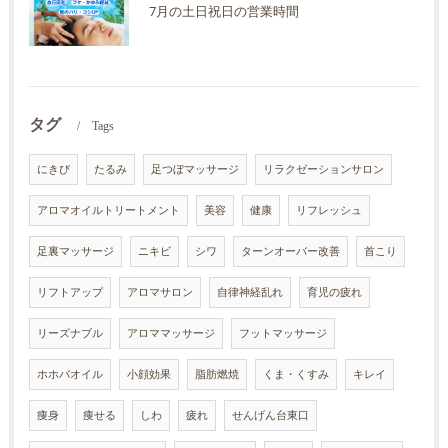
7月の土日祝日の営業時間
タグ
Tags
にきび
たるみ
足つぼマッサージ
リラクゼーションサロン
アロマオイルトリートメント
美容
健康
リフレッシュ
足裏マッサージ
ニキビ
シワ
ターンオーバー改善
首こり
リフトアップ
アロマサロン
自律神経乱れ
育児の疲れ
リーズナブル
アロママッサージ
フットマッサージ
ホホバオイル
小顔効果
脂肪燃焼
くま・くすみ
キレイ
痩身
痩せる
しわ
疲れ
せんげん台東口