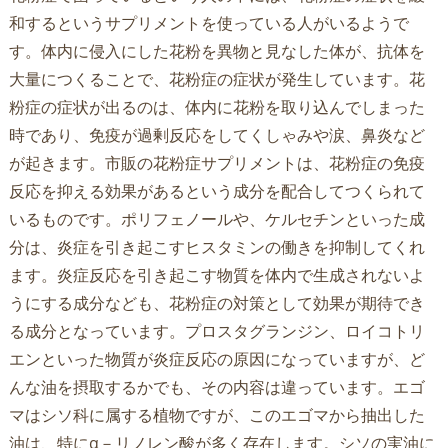
和するというサプリメントを使っている人がいるようで
す。体内に侵入にした花粉を異物と見なした体が、抗体を
大量につくることで、花粉症の症状が発生しています。花
粉症の症状が出るのは、体内に花粉を取り込んでしまった
時であり、免疫が過剰反応をしてくしゃみや涙、鼻炎など
が起きます。市販の花粉症サプリメントは、花粉症の免疫
反応を抑える効果があるという成分を配合してつくられて
いるものです。ポリフェノールや、ケルセチンといった成
分は、炎症を引き起こすヒスタミンの働きを抑制してくれ
ます。炎症反応を引き起こす物質を体内で生成されないよ
うにする成分なども、花粉症の対策として効果が期待でき
る成分となっています。プロスタグランジン、ロイコトリ
エンといった物質が炎症反応の原因になっていますが、ど
んな油を摂取するかでも、その内容は違っています。エゴ
マはシソ科に属する植物ですが、このエゴマから抽出した
油は、特にα－リノレン酸が多く存在します。シソの実油に