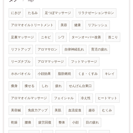
Tags
にきび
たるみ
足つぼマッサージ
リラクゼーションサロン
アロマオイルトリートメント
美容
健康
リフレッシュ
足裏マッサージ
ニキビ
シワ
ターンオーバー改善
首こり
リフトアップ
アロマサロン
自律神経乱れ
育児の疲れ
リーズナブル
アロママッサージ
フットマッサージ
ホホバオイル
小顔効果
脂肪燃焼
くま・くすみ
キレイ
痩身
痩せる
しわ
疲れ
せんげん台東口
アロマオイルマッサージ
フェイシャル
冷え性
ヒートマット
美容鍼
免疫力アップ
美肌
血流促進
越谷
むくみ
乾燥
腰痛
疲労回復
整体
小顔
目の疲れ