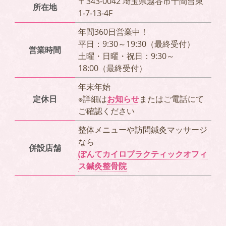
〒343-0042 埼玉県越谷市千間台東
所在地
1-7-13-4F
年間360日営業中！
平日：9:30～19:30（最終受付）
営業時間
土曜・日曜・祝日：9:30～
18:00（最終受付）
年末年始
定休日
※詳細は
お知らせ
またはご電話にて
ご確認ください
整体メニューや訪問鍼灸マッサージ
なら
併設店舗
ぽんてカイロプラクティックオフィ
ス鍼灸整骨院