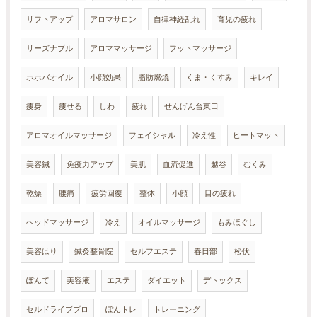
リフトアップ
アロマサロン
自律神経乱れ
育児の疲れ
リーズナブル
アロママッサージ
フットマッサージ
ホホバオイル
小顔効果
脂肪燃焼
くま・くすみ
キレイ
痩身
痩せる
しわ
疲れ
せんげん台東口
アロマオイルマッサージ
フェイシャル
冷え性
ヒートマット
美容鍼
免疫力アップ
美肌
血流促進
越谷
むくみ
乾燥
腰痛
疲労回復
整体
小顔
目の疲れ
ヘッドマッサージ
冷え
オイルマッサージ
もみほぐし
美容はり
鍼灸整骨院
セルフエステ
春日部
松伏
ぽんて
美容液
エステ
ダイエット
デトックス
セルドライブプロ
ぽんトレ
トレーニング