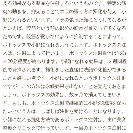
える効果がある薬品を注射するというものです。特定の筋
肉の動きを、抑えることでエラの張り方に変化を与え、小
顔になれるといいます。エラの張った顔にどうしてなるか
といえば、咬筋という顎の部分の筋肉が目立って多くなる
ためです。咬筋が働かないように抑制することによって、
ボトックスで小顔になれるようにします。ボトックスの注
入は、注射によって行います。ボトックス注射自体は15分
～20分程度が終わります。小顔になれる効果は、２週間程
度で発揮されます。施術をした直後に洗顔や化粧ができる
ことも嬉しい点です。小顔になれるというボトックス注射
ですが、この方法は永続効果が出ないことを覚えておきま
しょう。ボトックスの効果は、数ヶ月で消えてしまいま
す。もしも、ボトックス注射で継続的に小顔の状態を保ち
たいという人は、しばしば注射を受けることになります。
小顔になれる施術方法であるボトックス注射は、主に美容
整形クリニックで行っています。一回のボトックス注射に