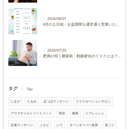
2026/08/01
8月の土日祝・お盆期間も通常通り営業いたします
2026/07/20
肥満が招く糖尿病・動脈硬化のリスクとは？30代40代男性が今すぐ始めたい予防法を徹底解説
タグ
Tags
にきび
たるみ
足つぼマッサージ
リラクゼーションサロン
アロマオイルトリートメント
美容
健康
リフレッシュ
足裏マッサージ
ニキビ
シワ
ターンオーバー改善
首こり