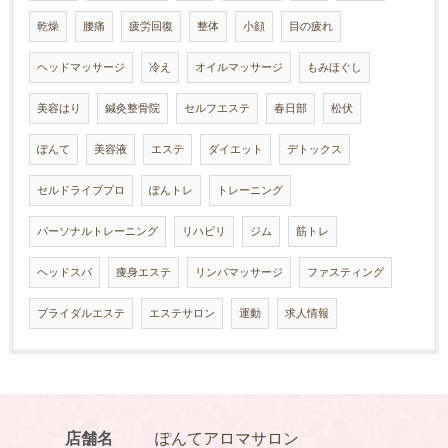
乾燥
腰痛
疲労回復
整体
小顔
目の疲れ
ヘッドマッサージ
冷え
オイルマッサージ
もみほぐし
美容はり
鍼灸整骨院
セルフエステ
春日部
松伏
ぽんて
美容液
エステ
ダイエット
デトックス
セルドライブプロ
ぽんトレ
トレーニング
パーソナルトレーニング
リハビリ
ジム
筋トレ
ヘッドスパ
痩身エステ
リンパマッサージ
ファスティング
ブライダルエステ
エステサロン
運動
求人情報
店舗名
ぽんてアロマサロン