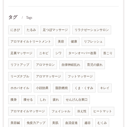
タグ
Tags
にきび
たるみ
足つぼマッサージ
リラクゼーションサロン
アロマオイルトリートメント
美容
健康
リフレッシュ
足裏マッサージ
ニキビ
シワ
ターンオーバー改善
首こり
リフトアップ
アロマサロン
自律神経乱れ
育児の疲れ
リーズナブル
アロママッサージ
フットマッサージ
ホホバオイル
小顔効果
脂肪燃焼
くま・くすみ
キレイ
痩身
痩せる
しわ
疲れ
せんげん台東口
アロマオイルマッサージ
フェイシャル
冷え性
ヒートマット
美容鍼
免疫力アップ
美肌
血流促進
越谷
むくみ