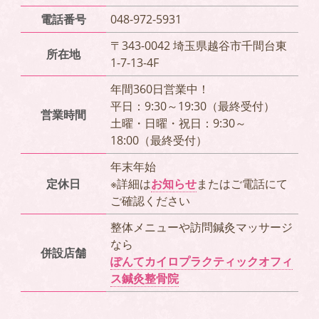
電話番号
048-972-5931
〒343-0042 埼玉県越谷市千間台東
所在地
1-7-13-4F
年間360日営業中！
平日：9:30～19:30（最終受付）
営業時間
土曜・日曜・祝日：9:30～
18:00（最終受付）
年末年始
定休日
※詳細は
お知らせ
またはご電話にて
ご確認ください
整体メニューや訪問鍼灸マッサージ
なら
併設店舗
ぽんてカイロプラクティックオフィ
ス鍼灸整骨院