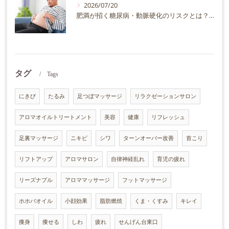
2026/07/20
肥満が招く糖尿病・動脈硬化のリスクとは？30代40代男性が今すぐ始めたい予防法を徹底解説
タグ
Tags
にきび
たるみ
足つぼマッサージ
リラクゼーションサロン
アロマオイルトリートメント
美容
健康
リフレッシュ
足裏マッサージ
ニキビ
シワ
ターンオーバー改善
首こり
リフトアップ
アロマサロン
自律神経乱れ
育児の疲れ
リーズナブル
アロママッサージ
フットマッサージ
ホホバオイル
小顔効果
脂肪燃焼
くま・くすみ
キレイ
痩身
痩せる
しわ
疲れ
せんげん台東口