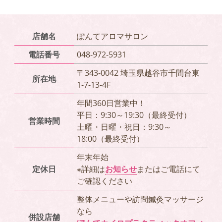
店舗名
ぽんてアロマサロン
電話番号
048-972-5931
〒343-0042 埼玉県越谷市千間台東
所在地
1-7-13-4F
年間360日営業中！
平日：9:30～19:30（最終受付）
営業時間
土曜・日曜・祝日：9:30～
18:00（最終受付）
年末年始
定休日
※詳細は
お知らせ
またはご電話にて
ご確認ください
整体メニューや訪問鍼灸マッサージ
なら
併設店舗