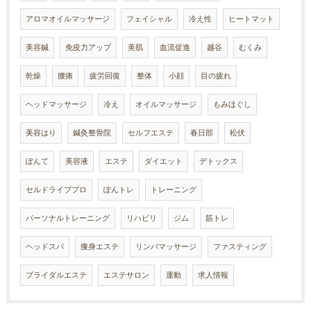
アロマオイルマッサージ
フェイシャル
冷え性
ヒートマット
美容鍼
免疫力アップ
美肌
血流促進
越谷
むくみ
乾燥
腰痛
疲労回復
整体
小顔
目の疲れ
ヘッドマッサージ
冷え
オイルマッサージ
もみほぐし
美容はり
鍼灸整骨院
セルフエステ
春日部
松伏
ぽんて
美容液
エステ
ダイエット
デトックス
セルドライブプロ
ぽんトレ
トレーニング
パーソナルトレーニング
リハビリ
ジム
筋トレ
ヘッドスパ
痩身エステ
リンパマッサージ
ファスティング
ブライダルエステ
エステサロン
運動
求人情報