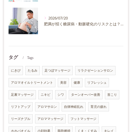
2026/07/20
肥満が招く糖尿病・動脈硬化のリスクとは？30代40代男性が今すぐ始めたい予防法を徹底解説
タグ
Tags
にきび
たるみ
足つぼマッサージ
リラクゼーションサロン
アロマオイルトリートメント
美容
健康
リフレッシュ
足裏マッサージ
ニキビ
シワ
ターンオーバー改善
首こり
リフトアップ
アロマサロン
自律神経乱れ
育児の疲れ
リーズナブル
アロママッサージ
フットマッサージ
ホホバオイル
小顔効果
脂肪燃焼
くま・くすみ
キレイ