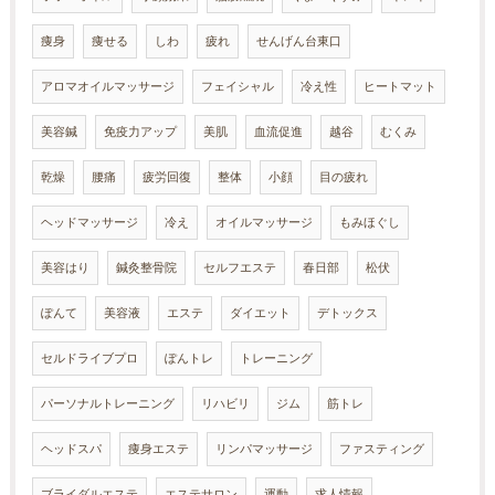
痩身
痩せる
しわ
疲れ
せんげん台東口
アロマオイルマッサージ
フェイシャル
冷え性
ヒートマット
美容鍼
免疫力アップ
美肌
血流促進
越谷
むくみ
乾燥
腰痛
疲労回復
整体
小顔
目の疲れ
ヘッドマッサージ
冷え
オイルマッサージ
もみほぐし
美容はり
鍼灸整骨院
セルフエステ
春日部
松伏
ぽんて
美容液
エステ
ダイエット
デトックス
セルドライブプロ
ぽんトレ
トレーニング
パーソナルトレーニング
リハビリ
ジム
筋トレ
ヘッドスパ
痩身エステ
リンパマッサージ
ファスティング
ブライダルエステ
エステサロン
運動
求人情報