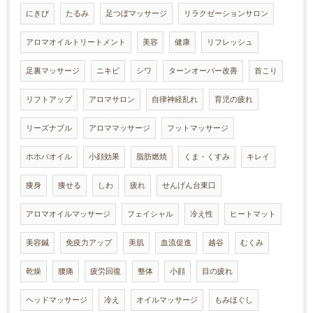
にきび
たるみ
足つぼマッサージ
リラクゼーションサロン
アロマオイルトリートメント
美容
健康
リフレッシュ
足裏マッサージ
ニキビ
シワ
ターンオーバー改善
首こり
リフトアップ
アロマサロン
自律神経乱れ
育児の疲れ
リーズナブル
アロママッサージ
フットマッサージ
ホホバオイル
小顔効果
脂肪燃焼
くま・くすみ
キレイ
痩身
痩せる
しわ
疲れ
せんげん台東口
アロマオイルマッサージ
フェイシャル
冷え性
ヒートマット
美容鍼
免疫力アップ
美肌
血流促進
越谷
むくみ
乾燥
腰痛
疲労回復
整体
小顔
目の疲れ
ヘッドマッサージ
冷え
オイルマッサージ
もみほぐし