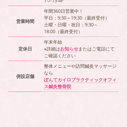
1-7-13-4F
年間360日営業中！
平日：9:30～19:30（最終受付）
営業時間
土曜・日曜・祝日：9:30～
18:00（最終受付）
年末年始
定休日
※詳細は
お知らせ
またはご電話にて
ご確認ください
整体メニューや訪問鍼灸マッサージ
なら
併設店舗
ぽんてカイロプラクティックオフィ
ス鍼灸整骨院