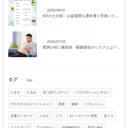
2026/08/01
8月の土日祝・お盆期間も通常通り営業いたします
2026/07/20
肥満が招く糖尿病・動脈硬化のリスクとは？30代40代男性が今すぐ始めたい予防法を徹底解説
タグ
Tags
にきび
たるみ
足つぼマッサージ
リラクゼーションサロン
アロマオイルトリートメント
美容
健康
リフレッシュ
足裏マッサージ
ニキビ
シワ
ターンオーバー改善
首こり
リフトアップ
アロマサロン
自律神経乱れ
育児の疲れ