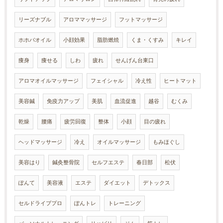
リーズナブル
アロママッサージ
フットマッサージ
ホホバオイル
小顔効果
脂肪燃焼
くま・くすみ
キレイ
痩身
痩せる
しわ
疲れ
せんげん台東口
アロマオイルマッサージ
フェイシャル
冷え性
ヒートマット
美容鍼
免疫力アップ
美肌
血流促進
越谷
むくみ
乾燥
腰痛
疲労回復
整体
小顔
目の疲れ
ヘッドマッサージ
冷え
オイルマッサージ
もみほぐし
美容はり
鍼灸整骨院
セルフエステ
春日部
松伏
ぽんて
美容液
エステ
ダイエット
デトックス
セルドライブプロ
ぽんトレ
トレーニング