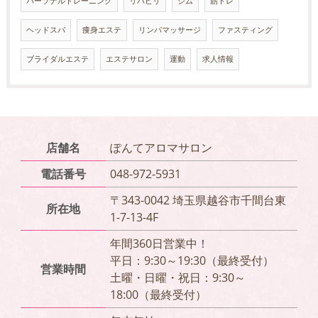
パーソナルトレーニング
リハビリ
ジム
筋トレ
ヘッドスパ
痩身エステ
リンパマッサージ
ファスティング
ブライダルエステ
エステサロン
運動
求人情報
店舗名
ぽんてアロマサロン
電話番号
048-972-5931
〒343-0042 埼玉県越谷市千間台東
所在地
1-7-13-4F
年間360日営業中！
平日：9:30～19:30（最終受付）
営業時間
土曜・日曜・祝日：9:30～
18:00（最終受付）