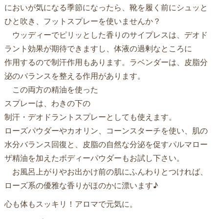
においが気になる季節になったら、靴を履く前にシュッと
ひと吹き、フットスプレーを使いませんか？
ウッディーでピリッとした香りのサイプレスは、デオド
ラント効果
が期待できますし、体液の過剰なところに
作用するので制汗作用もあります。ラベンダーは、皮脂分
泌のバラ
ンスを整える作用があります。
この両方の精油を使った
スプレーは、わきの下の
制汗・デオドラントスプレーとしても使えます。
ローズパウダーやカオリン、コーンスターチを使い、肌の
水分バラ
ンス回復と、皮脂の自然な分泌を促すパルマロー
ザ精油を加えたボ
ディーパウダーもお試し下さい。
お風呂上がりやお出かけ前の肌にふんわりとつければ、
ローズ系の優雅な香りがほのかに漂います♪
心も体もスッキリ！アロマで元気に。