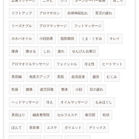
足裏マッサージ
ニキビ
シワ
ターンオーバー改善
首こり
リフトアップ
アロマサロン
自律神経乱れ
育児の疲れ
リーズナブル
アロママッサージ
フットマッサージ
ホホバオイル
小顔効果
脂肪燃焼
くま・くすみ
キレイ
痩身
痩せる
しわ
疲れ
せんげん台東口
アロマオイルマッサージ
フェイシャル
冷え性
ヒートマット
美容鍼
免疫力アップ
美肌
血流促進
越谷
むくみ
乾燥
腰痛
疲労回復
整体
小顔
目の疲れ
ヘッドマッサージ
冷え
オイルマッサージ
もみほぐし
美容はり
鍼灸整骨院
セルフエステ
春日部
松伏
ぽんて
美容液
エステ
ダイエット
デトックス