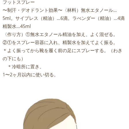
フットスプレー
〜制汗・デオドラント効果〜〈林料）無水エタノール…
5ml。サ
イプレス（精油）…6滴。ラべンダー（精油）…4滴
精製水…45
ml
〈作り方）①無水エタノール精油を加え、よく混ぜる。
②①をスプレー容器に入れ、精製水を加えてよく振る。
＊よく振ってから靴を履く前の足にスプレーする。（わき
の下にも
）
＊冷暗所に置き、
1〜2ヶ月以内に使い切る。