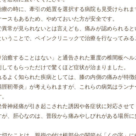
治療の時に、牽引の処置を選択する病院も見受けられま
ケースもあるため、やめておいた方が安全です。
で異常が見られないとは言えども、痛みが認められると
ということで、ペインクリニックで治療を行なってみる
り治癒することはない」と通告された重度の椎間板ヘル
術してもらっただけで驚くほど症状が治まりました。
れるよく知られた疾病としては、膝の内側の痛みが特徴
腸脛靭帯炎」が考えられますが、これらの病気はランナ
す。
坐骨神経痛が引き起こされた誘因や各症状に対応させて
すが、肝心なのは、普段から痛みやしびれがある場所に
大切なことは、親指の付け根部分の関節が「くの字」に