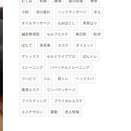
むくみ
乾燥
腰痛
疲労回復
整体
小顔
目の疲れ
ヘッドマッサージ
冷え
オイルマッサージ
もみほぐし
美容はり
鍼灸整骨院
セルフエステ
春日部
松伏
ぽんて
美容液
エステ
ダイエット
デトックス
セルドライブプロ
ぽんトレ
トレーニング
パーソナルトレーニング
リハビリ
ジム
筋トレ
ヘッドスパ
痩身エステ
リンパマッサージ
ファスティング
ブライダルエステ
エステサロン
運動
求人情報