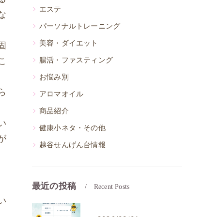
エステ
な
パーソナルトレーニング
美容・ダイエット
固
こ
腸活・ファスティング
お悩み別
ら
アロマオイル
商品紹介
い
健康小ネタ・その他
が
越谷せんげん台情報
最近の投稿
Recent Posts
い