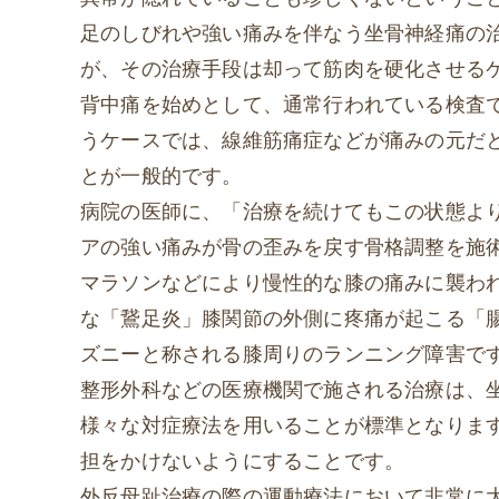
足のしびれや強い痛みを伴なう坐骨神経痛の
が、その治療手段は却って筋肉を硬化させる
背中痛を始めとして、通常行われている検査
うケースでは、線維筋痛症などが痛みの元だ
とが一般的です。
病院の医師に、「治療を続けてもこの状態よ
アの強い痛みが骨の歪みを戻す骨格調整を施
マラソンなどにより慢性的な膝の痛みに襲わ
な「鵞足炎」膝関節の外側に疼痛が起こる「
ズニーと称される膝周りのランニング障害で
整形外科などの医療機関で施される治療は、
様々な対症療法を用いることが標準となりま
担をかけないようにすることです。
外反母趾治療の際の運動療法において非常に