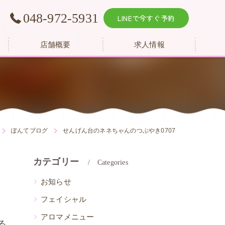
越
048-972-5931
LINEで今すぐ予約
店舗概要
求人情報
ぽんてブログ
せんげん台のネネちゃんのつぶやき0707
カテゴリー
Categories
お知らせ
フェイシャル
アロマメニュー
る