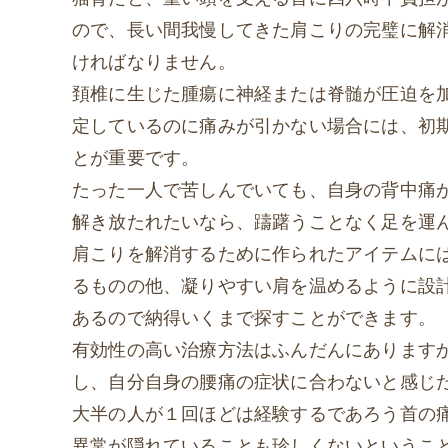
ので、長い間我慢してきた肩こりの完璧に解
ければなりません。
頚椎に生じた腫瘍に神経または脊髄が圧迫を
定しているのに痛みが引かない場合には、初
とが重要です。
たった一人で苦しんでいても、自身の背中痛
解き放たれたいなら、躊躇うことなく足を運
肩こりを解消するために作られたアイテムに
るものの他、凝りやすい肩を温めるように設
あるので納得いくまで探すことができます。
有効性の高い治療方法はふんだんにあります
し、自分自身の腰痛の症状に合わないと感じ
大半の人が１回ほどは経験するであろう首の
異常が隠れていることも珍しくないというこ