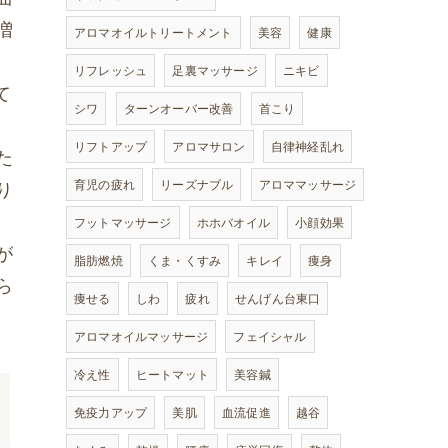
増
アロマオイルトリートメント
美容
健康
リフレッシュ
足裏マッサージ
ニキビ
て
シワ
ターンオーバー改善
首こり
リフトアップ
アロマサロン
自律神経乱れ
た
育児の疲れ
リーズナブル
アロママッサージ
り
フットマッサージ
ホホバオイル
小顔効果
が
脂肪燃焼
くま・くすみ
キレイ
痩身
ら
痩せる
しわ
疲れ
せんげん台東口
アロマオイルマッサージ
フェイシャル
冷え性
ヒートマット
美容鍼
免疫力アップ
美肌
血流促進
越谷