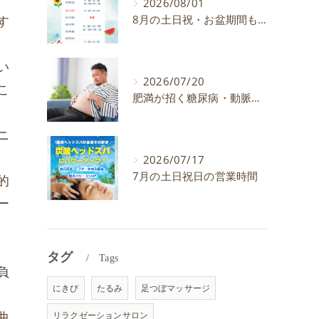
2026/08/01
す
8月の土日祝・お盆期間も通常通り営業いたします
い
2026/07/20
こ
肥満が招く糖尿病・動脈硬化のリスクとは？30代40代男性が今すぐ始めたい予防法を徹底解説
ニ
2026/07/17
7月の土日祝日の営業時間
的
ー
タグ
Tags
負
にきび
たるみ
足つぼマッサージ
曲
リラクゼーションサロン