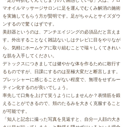
「足が時折むくんでしまうので困惑している」人は、アロ
マオイルマッサージサロンに足を運んでむくみ解消の施術
を実施してもらう方が賢明です。足がちゃんとサイズダウ
ンするので驚くはずです。
美顔器というのは、アンチエイジングの必須品だと言えま
す。外出することなく雑誌ないしはテレビに目をやりなが
ら、気軽にホームケアに取り組むことで瑞々しくてきれい
な肌を入手してください。
デトックスにつきましては健やかな体を作るために敢行す
るものですが、日課にするのは至極大変だと断言します。
プレッシャーに感じることがない程度で、無理をせずルー
ティン化するのが良いでしょう。
率先して口角を上げて笑うようにしませんか？表情筋を鍛
えることができるので、頬のたるみを大きく克服すること
が可能です。
「知人と記念に撮った写真を見返すと、自分一人顔の大き