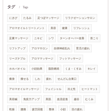
タグ
Tags
にきび
たるみ
足つぼマッサージ
リラクゼーションサロン
アロマオイルトリートメント
美容
健康
リフレッシュ
足裏マッサージ
ニキビ
シワ
ターンオーバー改善
首こり
リフトアップ
アロマサロン
自律神経乱れ
育児の疲れ
リーズナブル
アロママッサージ
フットマッサージ
ホホバオイル
小顔効果
脂肪燃焼
くま・くすみ
キレイ
痩身
痩せる
しわ
疲れ
せんげん台東口
アロマオイルマッサージ
フェイシャル
冷え性
ヒートマット
美容鍼
免疫力アップ
美肌
血流促進
越谷
むくみ
乾燥
腰痛
疲労回復
整体
小顔
目の疲れ