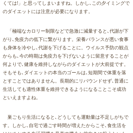
くては!」と思ってしまいますね。しかし､この夕イミングで
のダイエットには注意が必要になります。
「極端なカロリー制限などで急激に減量すると､代謝が下
がり､免疫力の低下に繋がります。栄養バランスが悪い食事
も身体を冷やし､代謝を下げることに。ウイルス予防の観点
からも､今の時期は免疫力を下げないように留意することが
何よりで､健康を維持しながらのダイエットが大前提です。
そもそも､ダイエットの本当のゴールは､短期間で体重を落
とすことではありません。長期的にリバウンドせず､普通に
生活しても適性体重を維持できるようになることこそ成功
といえますよね。
巣ごもり生活になると､どうしても運動量は不足しがちで
す。しかし､自宅で過ごす時間が増えたからこそ､食生活を