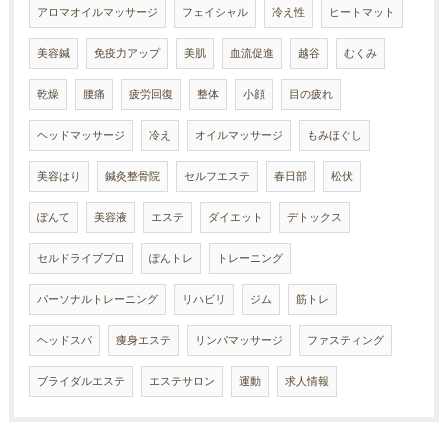
アロマオイルマッサージ
フェイシャル
冷え性
ヒートマット
美容鍼
免疫力アップ
美肌
血流促進
越谷
むくみ
乾燥
腰痛
疲労回復
整体
小顔
目の疲れ
ヘッドマッサージ
冷え
オイルマッサージ
もみほぐし
美容はり
鍼灸整骨院
セルフエステ
春日部
松伏
ぽんて
美容液
エステ
ダイエット
デトックス
セルドライブプロ
ぽんトレ
トレーニング
パーソナルトレーニング
リハビリ
ジム
筋トレ
ヘッドスパ
痩身エステ
リンパマッサージ
ファスティング
ブライダルエステ
エステサロン
運動
求人情報