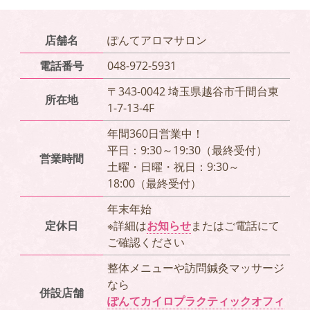
店舗名
ぽんてアロマサロン
電話番号
048-972-5931
〒343-0042 埼玉県越谷市千間台東
所在地
1-7-13-4F
年間360日営業中！
平日：9:30～19:30（最終受付）
営業時間
土曜・日曜・祝日：9:30～
18:00（最終受付）
年末年始
定休日
※詳細は
お知らせ
またはご電話にて
ご確認ください
整体メニューや訪問鍼灸マッサージ
なら
併設店舗
ぽんてカイロプラクティックオフィ