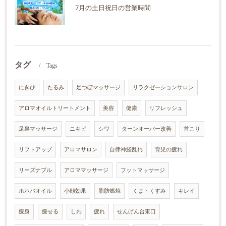
7月の土日祝日の営業時間
タグ
Tags
にきび
たるみ
足つぼマッサージ
リラクゼーションサロン
アロマオイルトリートメント
美容
健康
リフレッシュ
足裏マッサージ
ニキビ
シワ
ターンオーバー改善
首こり
リフトアップ
アロマサロン
自律神経乱れ
育児の疲れ
リーズナブル
アロママッサージ
フットマッサージ
ホホバオイル
小顔効果
脂肪燃焼
くま・くすみ
キレイ
痩身
痩せる
しわ
疲れ
せんげん台東口