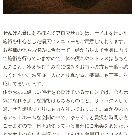
せんげん台
にあるぽんて
アロマ
サロンは、オイルを用いた
施術を中心とした幅広いメニューをご用意しております。
お客様の体やお悩みに合わせて、頭から足まで全身に向け
て施術を行っていますので、体の疲れやストレスはもちろ
んのこと、冷えやむくみ等に悩みをお持ちの方も一度お試
しください。お客様一人ひとり異なるご要望にも丁寧に対
応してまいります。
体やお肌に優しい施術を心掛けているサロンでは、心も元
気になれるような施術はもちろんのこと、リラックスして
過ごせる環境づくりにも力を注いでおります。温かみのあ
るアットホームな空間の中で、ゆっくりと贅沢な時間が過
ごせますので、日々頑張っている自分にご褒美をあげたい
とお考えの方にも最適です。
せんげん台
周辺で
アロマ
も取