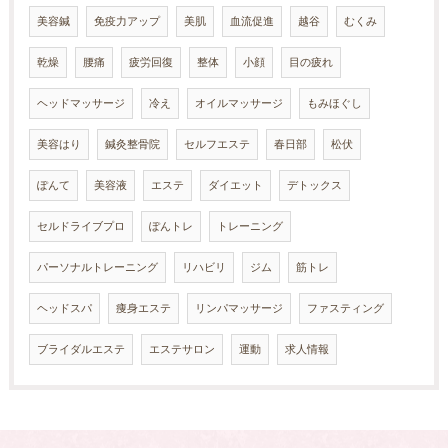
美容鍼
免疫力アップ
美肌
血流促進
越谷
むくみ
乾燥
腰痛
疲労回復
整体
小顔
目の疲れ
ヘッドマッサージ
冷え
オイルマッサージ
もみほぐし
美容はり
鍼灸整骨院
セルフエステ
春日部
松伏
ぽんて
美容液
エステ
ダイエット
デトックス
セルドライブプロ
ぽんトレ
トレーニング
パーソナルトレーニング
リハビリ
ジム
筋トレ
ヘッドスパ
痩身エステ
リンパマッサージ
ファスティング
ブライダルエステ
エステサロン
運動
求人情報