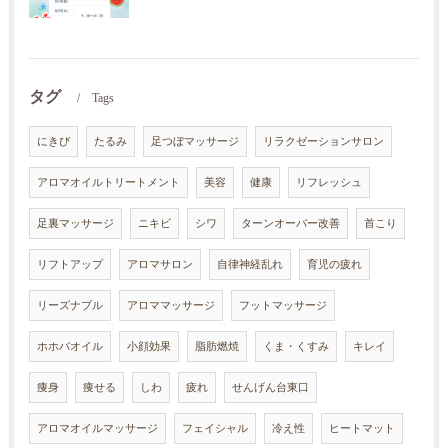
タグ
Tags
にきび
たるみ
足つぼマッサージ
リラクゼーションサロン
アロマオイルトリートメント
美容
健康
リフレッシュ
足裏マッサージ
ニキビ
シワ
ターンオーバー改善
首こり
リフトアップ
アロマサロン
自律神経乱れ
育児の疲れ
リーズナブル
アロママッサージ
フットマッサージ
ホホバオイル
小顔効果
脂肪燃焼
くま・くすみ
キレイ
痩身
痩せる
しわ
疲れ
せんげん台東口
アロマオイルマッサージ
フェイシャル
冷え性
ヒートマット