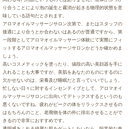
り合うことにより泡の誕生と霧消が起きる物理的状態を意
味している語句だとされます。
アロマオイルマッサージサロン次第で、またはスタッフの
接遇により合うとか合わないはあるのが普通ですから、第
一段階としてアロマオイルマッサージ体験にて実際にフィ
ットするアロマオイルマッサージサロンかどうか確かめま
しょう。
高いコスメティックを塗ったり、値段の高い美顔器を手に
入れることも大事ですが、美肌をあなたのものにするのに
欠かせないのは、栄養及び睡眠だと言っていいでしょう。
忙しない日々に対するインセンティブとして、アロマオイ
ルマッサージサロンに出向いてデトックスするというのも
悪くないですね。疲れがピークの体をリラックスさせるの
はもちろんのこと、老廃物を体の外に排出させることがで
きるので非常におすすめです。
透明感あふれる綺麗な肌をゲットしたいなら、恒常的な食