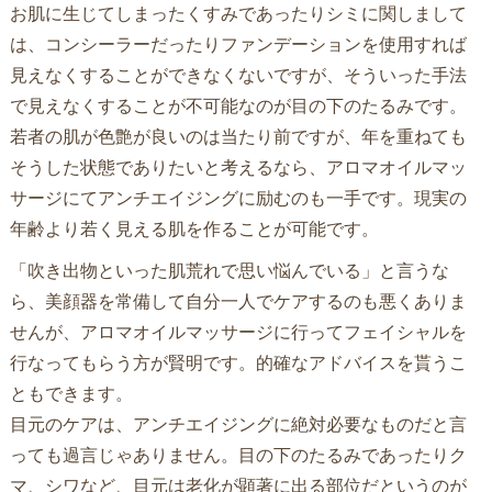
お肌に生じてしまったくすみであったりシミに関しまして
は、コンシーラーだったりファンデーションを使用すれば
見えなくすることができなくないですが、そういった手法
で見えなくすることが不可能なのが目の下のたるみです。
若者の肌が色艶が良いのは当たり前ですが、年を重ねても
そうした状態でありたいと考えるなら、アロマオイルマッ
サージにてアンチエイジングに励むのも一手です。現実の
年齢より若く見える肌を作ることが可能です。
「吹き出物といった肌荒れで思い悩んでいる」と言うな
ら、美顔器を常備して自分一人でケアするのも悪くありま
せんが、アロマオイルマッサージに行ってフェイシャルを
行なってもらう方が賢明です。的確なアドバイスを貰うこ
ともできます。
目元のケアは、アンチエイジングに絶対必要なものだと言
っても過言じゃありません。目の下のたるみであったりク
マ、シワなど、目元は老化が顕著に出る部位だというのが