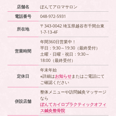
店舗名
ぽんてアロマサロン
電話番号
048-972-5931
〒343-0042 埼玉県越谷市千間台東
所在地
1-7-13-4F
年間360日営業中！
平日：9:30～19:30（最終受付）
営業時間
土曜・日曜・祝日：9:30～
18:00（最終受付）
年末年始
定休日
※詳細は
お知らせ
またはご電話にて
ご確認ください
整体メニューや訪問鍼灸マッサージ
なら
併設店舗
ぽんてカイロプラクティックオフィ
ス鍼灸整骨院