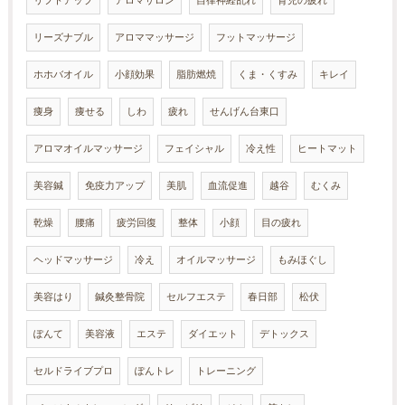
リーズナブル
アロママッサージ
フットマッサージ
ホホバオイル
小顔効果
脂肪燃焼
くま・くすみ
キレイ
痩身
痩せる
しわ
疲れ
せんげん台東口
アロマオイルマッサージ
フェイシャル
冷え性
ヒートマット
美容鍼
免疫力アップ
美肌
血流促進
越谷
むくみ
乾燥
腰痛
疲労回復
整体
小顔
目の疲れ
ヘッドマッサージ
冷え
オイルマッサージ
もみほぐし
美容はり
鍼灸整骨院
セルフエステ
春日部
松伏
ぽんて
美容液
エステ
ダイエット
デトックス
セルドライブプロ
ぽんトレ
トレーニング