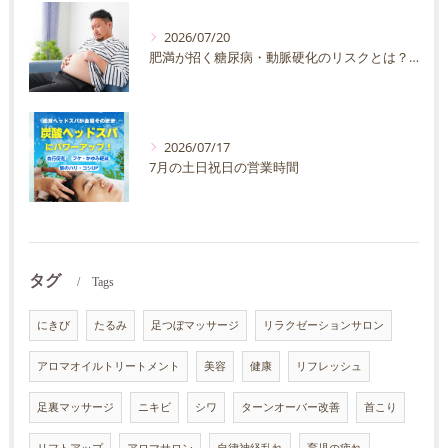
2026/07/20
肥満が招く糖尿病・動脈硬化のリスクとは？30代40代男性が今すぐ始めたい予防法を徹底解説
2026/07/17
7月の土日祝日の営業時間
タグ
Tags
にきび
たるみ
足つぼマッサージ
リラクゼーションサロン
アロマオイルトリートメント
美容
健康
リフレッシュ
足裏マッサージ
ニキビ
シワ
ターンオーバー改善
首こり
リフトアップ
アロマサロン
自律神経乱れ
育児の疲れ