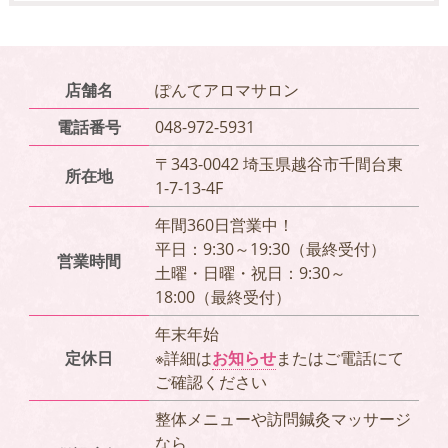
店舗名
ぽんてアロマサロン
電話番号
048-972-5931
〒343-0042 埼玉県越谷市千間台東
所在地
1-7-13-4F
年間360日営業中！
平日：9:30～19:30（最終受付）
営業時間
土曜・日曜・祝日：9:30～
18:00（最終受付）
年末年始
定休日
※詳細は
お知らせ
またはご電話にて
ご確認ください
整体メニューや訪問鍼灸マッサージ
なら