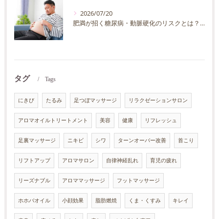
2026/07/20
肥満が招く糖尿病・動脈硬化のリスクとは？30代40代男性が今すぐ始めたい予防法を徹底解説
タグ
Tags
にきび
たるみ
足つぼマッサージ
リラクゼーションサロン
アロマオイルトリートメント
美容
健康
リフレッシュ
足裏マッサージ
ニキビ
シワ
ターンオーバー改善
首こり
リフトアップ
アロマサロン
自律神経乱れ
育児の疲れ
リーズナブル
アロママッサージ
フットマッサージ
ホホバオイル
小顔効果
脂肪燃焼
くま・くすみ
キレイ