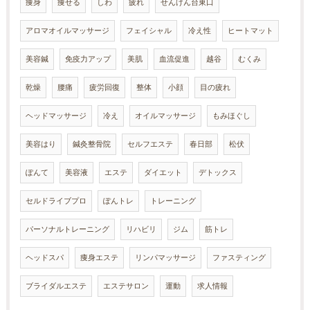
痩身
痩せる
しわ
疲れ
せんげん台東口
アロマオイルマッサージ
フェイシャル
冷え性
ヒートマット
美容鍼
免疫力アップ
美肌
血流促進
越谷
むくみ
乾燥
腰痛
疲労回復
整体
小顔
目の疲れ
ヘッドマッサージ
冷え
オイルマッサージ
もみほぐし
美容はり
鍼灸整骨院
セルフエステ
春日部
松伏
ぽんて
美容液
エステ
ダイエット
デトックス
セルドライブプロ
ぽんトレ
トレーニング
パーソナルトレーニング
リハビリ
ジム
筋トレ
ヘッドスパ
痩身エステ
リンパマッサージ
ファスティング
ブライダルエステ
エステサロン
運動
求人情報