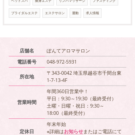
ヘッドスパ
痩身エステ
リンパマッサージ
ファスティング
ブライダルエステ
エステサロン
運動
求人情報
店舗名
ぽんてアロマサロン
電話番号
048-972-5931
〒343-0042 埼玉県越谷市千間台東
所在地
1-7-13-4F
年間360日営業中！
平日：9:30～19:30（最終受付）
営業時間
土曜・日曜・祝日：9:30～
18:00（最終受付）
年末年始
定休日
※詳細は
お知らせ
またはご電話にて