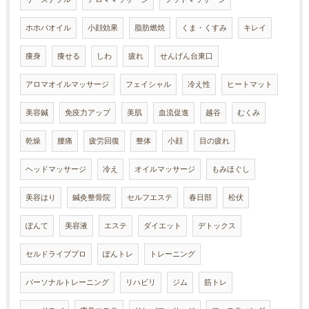
ホホバオイル
小顔効果
脂肪燃焼
くま・くすみ
キレイ
痩身
痩せる
しわ
疲れ
せんげん台東口
アロマオイルマッサージ
フェイシャル
冷え性
ヒートマット
美容鍼
免疫力アップ
美肌
血流促進
越谷
むくみ
乾燥
腰痛
疲労回復
整体
小顔
目の疲れ
ヘッドマッサージ
冷え
オイルマッサージ
もみほぐし
美容はり
鍼灸整骨院
セルフエステ
春日部
松伏
ぽんて
美容液
エステ
ダイエット
デトックス
セルドライブプロ
ぽんトレ
トレーニング
パーソナルトレーニング
リハビリ
ジム
筋トレ