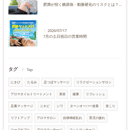
肥満が招く糖尿病・動脈硬化のリスクとは？30代40代男性が今すぐ始めたい予防法を徹底解説
2026/07/17
7月の土日祝日の営業時間
タグ
Tags
にきび
たるみ
足つぼマッサージ
リラクゼーションサロン
アロマオイルトリートメント
美容
健康
リフレッシュ
足裏マッサージ
ニキビ
シワ
ターンオーバー改善
首こり
リフトアップ
アロマサロン
自律神経乱れ
育児の疲れ
リーズナブル
アロママッサージ
フットマッサージ