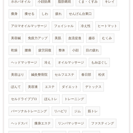
ホホバオイル
小顔効果
脂肪燃焼
くま・くすみ
キレイ
痩身
痩せる
しわ
疲れ
せんげん台東口
アロマオイルマッサージ
フェイシャル
冷え性
ヒートマット
美容鍼
免疫力アップ
美肌
血流促進
越谷
むくみ
乾燥
腰痛
疲労回復
整体
小顔
目の疲れ
ヘッドマッサージ
冷え
オイルマッサージ
もみほぐし
美容はり
鍼灸整骨院
セルフエステ
春日部
松伏
ぽんて
美容液
エステ
ダイエット
デトックス
セルドライブプロ
ぽんトレ
トレーニング
パーソナルトレーニング
リハビリ
ジム
筋トレ
ヘッドスパ
痩身エステ
リンパマッサージ
ファスティング