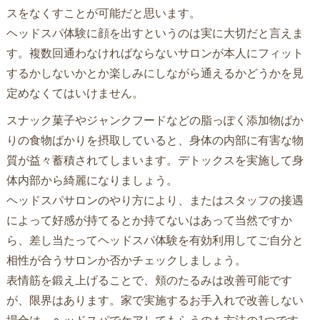
スをなくすことが可能だと思います。
ヘッドスパ体験に顔を出すというのは実に大切だと言えま
す。複数回通わなければならないサロンが本人にフィット
するかしないかとか楽しみにしながら通えるかどうかを見
定めなくてはいけません。
スナック菓子やジャンクフードなどの脂っぽく添加物ばか
りの食物ばかりを摂取していると、身体の内部に有害な物
質が益々蓄積されてしまいます。デトックスを実施して身
体内部から綺麗になりましょう。
ヘッドスパサロンのやり方により、またはスタッフの接遇
によって好感が持てるとか持てないはあって当然ですか
ら、差し当たってヘッドスパ体験を有効利用してご自分と
相性が合うサロンか否かチェックしましょう。
表情筋を鍛え上げることで、頬のたるみは改善可能です
が、限界はあります。家で実施するお手入れで改善しない
場合は、ヘッドスパでケアしてもらうのも方法の1つです。