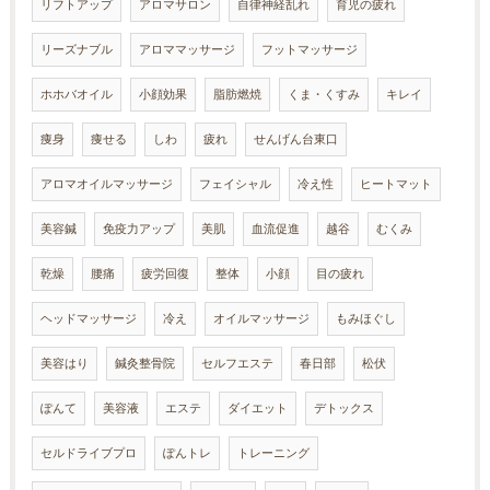
リフトアップ
アロマサロン
自律神経乱れ
育児の疲れ
リーズナブル
アロママッサージ
フットマッサージ
ホホバオイル
小顔効果
脂肪燃焼
くま・くすみ
キレイ
痩身
痩せる
しわ
疲れ
せんげん台東口
アロマオイルマッサージ
フェイシャル
冷え性
ヒートマット
美容鍼
免疫力アップ
美肌
血流促進
越谷
むくみ
乾燥
腰痛
疲労回復
整体
小顔
目の疲れ
ヘッドマッサージ
冷え
オイルマッサージ
もみほぐし
美容はり
鍼灸整骨院
セルフエステ
春日部
松伏
ぽんて
美容液
エステ
ダイエット
デトックス
セルドライブプロ
ぽんトレ
トレーニング