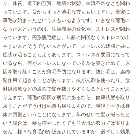
り、体質、遺伝的形質、地肌の状態、血流不足なども関わ
っています。昔からずっと薄毛な方ももいますし、唐突に
薄毛が始まったという人もいるようです。いきなり薄毛に
なった人というのは、生活環境の変化や、ストレスが関わ
っています。円形脱毛症は、年齢に関係なくストレスで出
やすい人とそうでない人とがいて、ストレスの緩和と共に
症状が治ることもよくあります。ストレスが要因になって
いるなら、何がストレスになっているかを突き止めて、原
因を取り除くことが薄毛予防になります。抜け毛は、薬の
副作用で起きることがあります。抗がん剤を使ったり、放
射線治療などの過程で髪が抜けやすくなるということがあ
りえます。薄毛の要因が病気にあるなら、健康状態を取り
戻すことができけば毛量も戻りますので、重視すべきは身
体の回復ということになります。年のせいで髪が減ったと
いう場合は、髪を増やしたくても並大抵の努力では実りま
せん。様々な育毛剤が販売されていますが、必ずしも効果