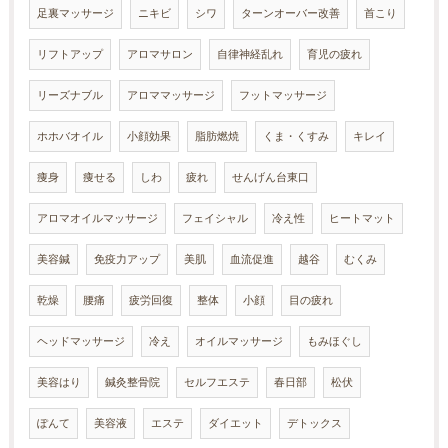
足裏マッサージ
ニキビ
シワ
ターンオーバー改善
首こり
リフトアップ
アロマサロン
自律神経乱れ
育児の疲れ
リーズナブル
アロママッサージ
フットマッサージ
ホホバオイル
小顔効果
脂肪燃焼
くま・くすみ
キレイ
痩身
痩せる
しわ
疲れ
せんげん台東口
アロマオイルマッサージ
フェイシャル
冷え性
ヒートマット
美容鍼
免疫力アップ
美肌
血流促進
越谷
むくみ
乾燥
腰痛
疲労回復
整体
小顔
目の疲れ
ヘッドマッサージ
冷え
オイルマッサージ
もみほぐし
美容はり
鍼灸整骨院
セルフエステ
春日部
松伏
ぽんて
美容液
エステ
ダイエット
デトックス