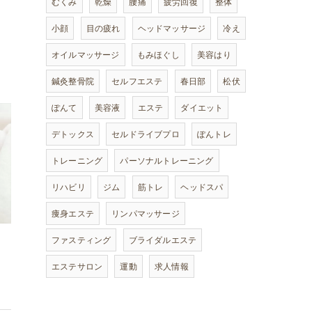
むくみ
乾燥
腰痛
疲労回復
整体
小顔
目の疲れ
ヘッドマッサージ
冷え
オイルマッサージ
もみほぐし
美容はり
鍼灸整骨院
セルフエステ
春日部
松伏
ぽんて
美容液
エステ
ダイエット
デトックス
セルドライブプロ
ぽんトレ
トレーニング
パーソナルトレーニング
リハビリ
ジム
筋トレ
ヘッドスパ
痩身エステ
リンパマッサージ
ファスティング
ブライダルエステ
エステサロン
運動
求人情報