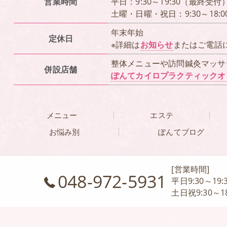
営業時間
平日：9:30～19:30（最終受付
土曜・日曜・祝日：9:30～18:
年末年始
定休日
※詳細は
お知らせ
またはご電話
整体メニューや訪問鍼灸マッサ
併設店舗
ぽんてカイロプラクティックオ
メニュー
エステ
お悩み別
ぽんてブログ
[営業時間]
048-972-5931
平日9:30～19:
土日祝9:30～18