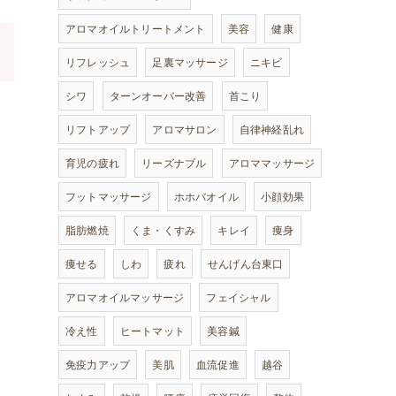
アロマオイルトリートメント
美容
健康
リフレッシュ
足裏マッサージ
ニキビ
シワ
ターンオーバー改善
首こり
リフトアップ
アロマサロン
自律神経乱れ
育児の疲れ
リーズナブル
アロママッサージ
フットマッサージ
ホホバオイル
小顔効果
脂肪燃焼
くま・くすみ
キレイ
痩身
痩せる
しわ
疲れ
せんげん台東口
アロマオイルマッサージ
フェイシャル
冷え性
ヒートマット
美容鍼
免疫力アップ
美肌
血流促進
越谷