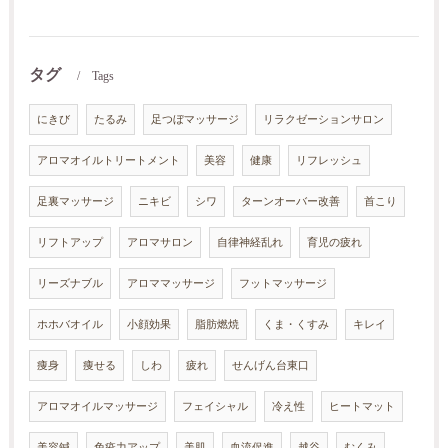
タグ
Tags
にきび
たるみ
足つぼマッサージ
リラクゼーションサロン
アロマオイルトリートメント
美容
健康
リフレッシュ
足裏マッサージ
ニキビ
シワ
ターンオーバー改善
首こり
リフトアップ
アロマサロン
自律神経乱れ
育児の疲れ
リーズナブル
アロママッサージ
フットマッサージ
ホホバオイル
小顔効果
脂肪燃焼
くま・くすみ
キレイ
痩身
痩せる
しわ
疲れ
せんげん台東口
アロマオイルマッサージ
フェイシャル
冷え性
ヒートマット
美容鍼
免疫力アップ
美肌
血流促進
越谷
むくみ