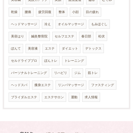
乾燥
腰痛
疲労回復
整体
小顔
目の疲れ
ヘッドマッサージ
冷え
オイルマッサージ
もみほぐし
美容はり
鍼灸整骨院
セルフエステ
春日部
松伏
ぽんて
美容液
エステ
ダイエット
デトックス
セルドライブプロ
ぽんトレ
トレーニング
パーソナルトレーニング
リハビリ
ジム
筋トレ
ヘッドスパ
痩身エステ
リンパマッサージ
ファスティング
ブライダルエステ
エステサロン
運動
求人情報