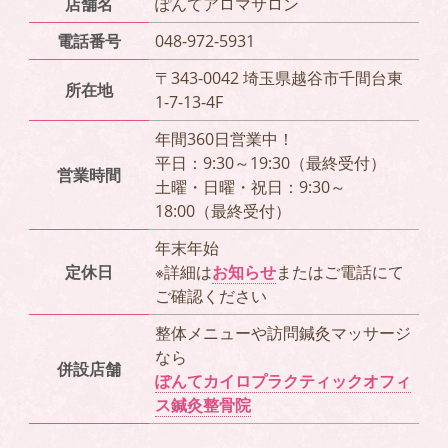
店舗名
ぽんてアロマサロン
電話番号
048-972-5931
〒343-0042 埼玉県越谷市千間台東
所在地
1-7-13-4F
年間360日営業中！
平日：9:30～19:30（最終受付）
営業時間
土曜・日曜・祝日：9:30～
18:00（最終受付）
年末年始
定休日
※詳細は
お知らせ
またはご電話にて
ご確認ください
整体メニューや訪問鍼灸マッサージ
なら
併設店舗
ぽんてカイロプラクティックオフィ
ス鍼灸整骨院